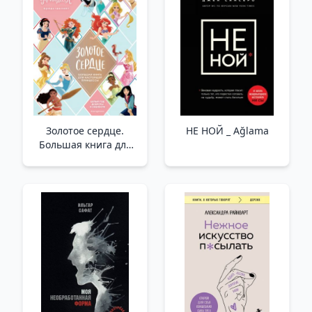
Золотое сердце.
НЕ НОЙ _ Ağlama
Большая книга для
настоящей
принцессы /Altın
Kalp. Gerçek Bir
Prenses İçin Büyük
Kitap