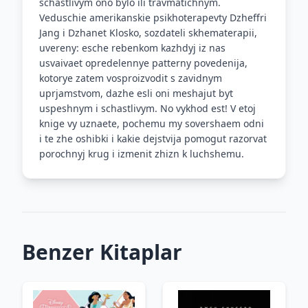
schastlivym ono bylo ili travmatichnym.
Veduschie amerikanskie psikhoterapevty Dzheffri
Jang i Dzhanet Klosko, sozdateli skhematerapii,
uvereny: esche rebenkom kazhdyj iz nas
usvaivaet opredelennye patterny povedenija,
kotorye zatem vosproizvodit s zavidnym
uprjamstvom, dazhe esli oni meshajut byt
uspeshnym i schastlivym. No vykhod est! V etoj
knige vy uznaete, pochemu my sovershaem odni
i te zhe oshibki i kakie dejstvija pomogut razorvat
porochnyj krug i izmenit zhizn k luchshemu.
Benzer Kitaplar