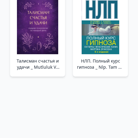
Талисман счастья и
НЛП. Полный курс
удачи _ Mutluluk Ve
гипноза _ Nlp. Tam Bir
İyi Şanslar Tılsımı
Hipnoz Kursu