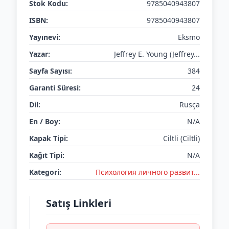
Stok Kodu:
9785040943807
ISBN:
9785040943807
Yayınevi:
Eksmo
Yazar:
Jeffrey E. Young (Jeffrey...
Sayfa Sayısı:
384
Garanti Süresi:
24
Dil:
Rusça
En / Boy:
N/A
Kapak Tipi:
Ciltli (Ciltli)
Kağıt Tipi:
N/A
Kategori:
Психология личного развит...
Satış Linkleri