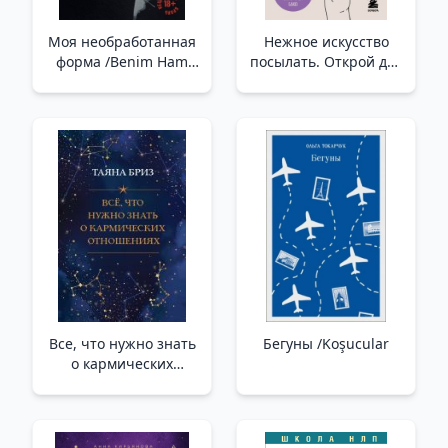
Моя необработанная
Нежное искусство
форма /Benim Ham
посылать. Открой для
Formum
себя волшебную силу
трех букв /Nazik
Gönderme Sanatı. Üç
Harfin Büyülü Gücünü
Keşfedin
Все, что нужно знать
Бегуны /Koşucular
о кармических
отношениях _ Karmik
İlişkiler Hakkında
Bilmeniz Gereken Her
Şey