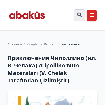
Anasayfa
/
Kitaplar
/
Rusça
/
Приключения
Чиполлино (ил. В.
Челака) /Cipollino'Nun
Приключения Чиполлино (ил.
Maceraları...
В. Челака) /Cipollino'Nun
Maceraları (V. Chelak
Tarafından Çizilmiştir)