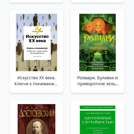
Искусство XX века.
Розмари. Булавки и
Ключи к пониманию.
приворотное зелье
События, художники,
(#1) /Biberiye. Rozetler
эксперименты /20.
Ve Aşk İksiri (#1)
Yüzyılın Sanatı.
Anlamanın
Anahtarları. Etkinlikler,
Sanatçılar, Deneyler