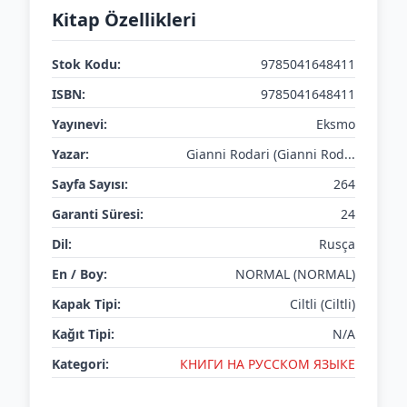
Kitap Özellikleri
Stok Kodu:
9785041648411
ISBN:
9785041648411
Yayınevi:
Eksmo
Yazar:
Gianni Rodari (Gianni Rod...
Sayfa Sayısı:
264
Garanti Süresi:
24
Dil:
Rusça
En / Boy:
NORMAL (NORMAL)
Kapak Tipi:
Ciltli (Ciltli)
Kağıt Tipi:
N/A
Kategori:
КНИГИ НА РУССКОМ ЯЗЫКЕ