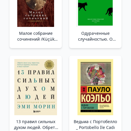
Малое собрание
Одураченные
сочинений /Küçük
случайностью. О
Toplu Eserler
скрытой роли шанса
в бизнесе и в жизни _
Şans Eseri Kandırıldı.
Şansın İş Ve
Yaşamdaki Gizli Rolü
Üzerine
13 правил сильных
Ведьма с Портобелло
духом людей. Обрети
_ Portobello İle Cadı