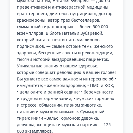
мужская партия, Наталья Зубарева — доктор
превентивной и антивозрастной медицины,
врач-терапевт, диетолог, нутрициолог, доктор
красной зоны, автор трех бестселлеров,
суммарный тираж которых — более 500 000
экземпляров. В блоге Натальи Зубаревой,
который читают почти пять миллионов
подписчиков, — самые острые темы женского
здоровья, бесценные советы и рекомендации,
тысячи историй выздоровевших пациенток.
Уникальные знания о вашем здоровье,
которые совершат революцию в вашей голове!
Вы узнаете все самое важное и интересное об •
иммунитете; • женском здоровье; • ПМС и КОК;
• целлюлите и ранней седине; • беременности
и грудном вскармливании; • мужских гормонах
и стрессе, облысении, пивном животике,
питании и мужском климаксе. Суммарный
тираж книги «Вальс Гормонов: девочка,
девушка, женщина и мужская партия» — 125
000 экземпляров.