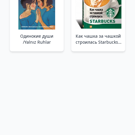
Одинокие души
Как чашка за чашкой
/Yalnız Ruhlar
строилась Starbucks _
Bir Fincan Bir Fincan
Nasıl İnşa Edildi
Starbucks