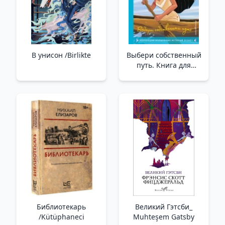
В унисон /Birlikte
Выбери собственный
путь. Книга для
чтения с цветными
картинками _
Pocahontas. Kendi
Yolunu Seç
Библиотекарь
Великий Гэтсби_
/Kütüphaneci
Muhteşem Gatsby