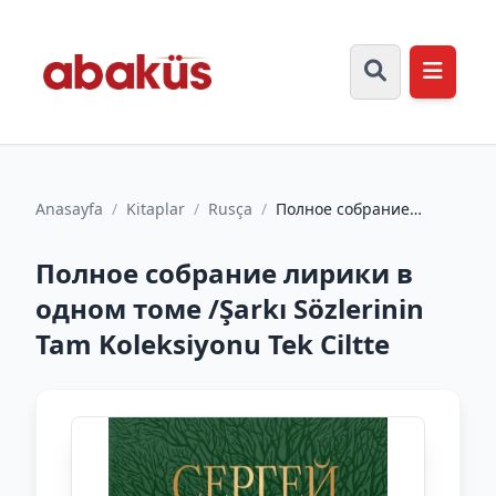
Anasayfa
/
Kitaplar
/
Rusça
/
Полное собрание
лирики в одном томе /
Şarkı Sözlerinin Tam
Полное собрание лирики в
Koleks...
одном томе /Şarkı Sözlerinin
Tam Koleksiyonu Tek Ciltte