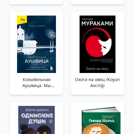
Колыбельная
Охота на овец /Koyun
Аушвица. Мы
Avcılığı
перестаем
существовать, когда
не остаётся никого,
кто нас любит
/Auschwitz Ninnisi.
Bizi Sevecek Kimse
Kalmadığında
Varlığımız Sona Erer.