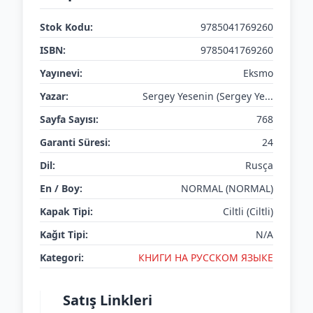
Stok Kodu:
9785041769260
ISBN:
9785041769260
Yayınevi:
Eksmo
Yazar:
Sergey Yesenin (Sergey Ye...
Sayfa Sayısı:
768
Garanti Süresi:
24
Dil:
Rusça
En / Boy:
NORMAL (NORMAL)
Kapak Tipi:
Ciltli (Ciltli)
Kağıt Tipi:
N/A
Kategori:
КНИГИ НА РУССКОМ ЯЗЫКЕ
Satış Linkleri