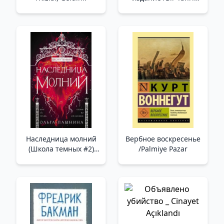
Gibi Konuş. 2. Baskı
Наследница молний
Вербное воскресенье
(Школа темных #2)
/Palmiye Pazar
/Yıldırımın Varisi
(Karanlık Okulu #2)