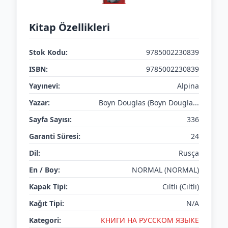
Kitap Özellikleri
Stok Kodu:
9785002230839
ISBN:
9785002230839
Yayınevi:
Alpina
Yazar:
Boyn Douglas (Boyn Dougla...
Sayfa Sayısı:
336
Garanti Süresi:
24
Dil:
Rusça
En / Boy:
NORMAL (NORMAL)
Kapak Tipi:
Ciltli (Ciltli)
Kağıt Tipi:
N/A
Kategori:
КНИГИ НА РУССКОМ ЯЗЫКЕ