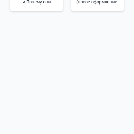
и Почему они
(новое оформление)
работали лучше, пока
/Beş Dakikalık Yaşam
ты все не испортил
(Yeni Tasarım)
/Dikkat Ve Hafıza Ve
Siz Her Şeyi
Mahvedene Kadar
Neden Daha İyi
Çalıştılar?