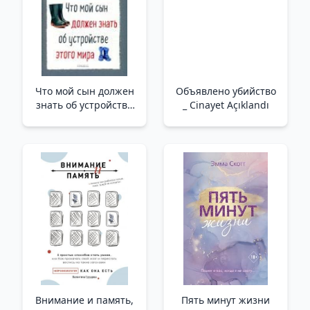
Что мой сын должен
Объявлено убийство
знать об устройстве
_ Cinayet Açıklandı
этого мира _ Bu
Dünya Hakkında
Oğlum Ne Bilmeli
Внимание и память,
Пять минут жизни