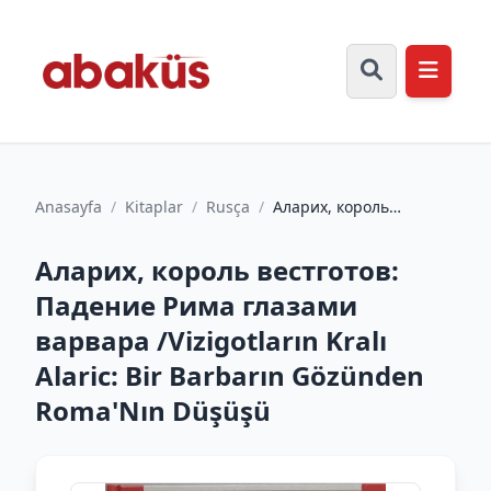
Anasayfa
/
Kitaplar
/
Rusça
/
Аларих, король
вестготов: Падение
Рима глазами варвара
Аларих, король вестготов:
/Vizigotl...
Падение Рима глазами
варвара /Vizigotların Kralı
Alaric: Bir Barbarın Gözünden
Roma'Nın Düşüşü