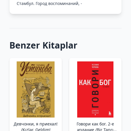
Стамбул. Город воспоминаний, -
Benzer Kitaplar
Девчонки, я приехал!
Говори как бог. 2-е
/Kızlar, Geldim!
издание /Bir Tanrı