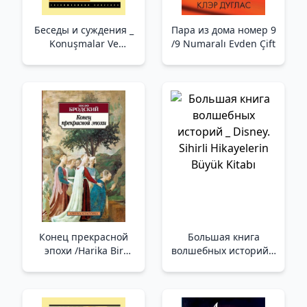
Беседы и суждения _
Пара из дома номер 9
Konuşmalar Ve
/9 Numaralı Evden Çift
Kararlar
Конец прекрасной
Большая книга
эпохи /Harika Bir
волшебных историй _
Dönemin Sonu
Disney. Sihirli
Hikayelerin Büyük
Kitabı