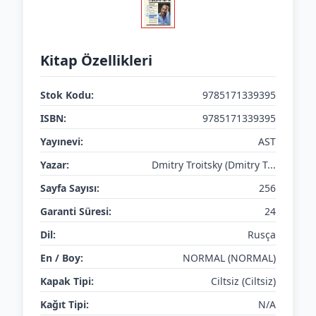
Kitap Özellikleri
Stok Kodu:
9785171339395
ISBN:
9785171339395
Yayınevi:
AST
Yazar:
Dmitry Troitsky (Dmitry T...
Sayfa Sayısı:
256
Garanti Süresi:
24
Dil:
Rusça
En / Boy:
NORMAL (NORMAL)
Kapak Tipi:
Ciltsiz (Ciltsiz)
Kağıt Tipi:
N/A