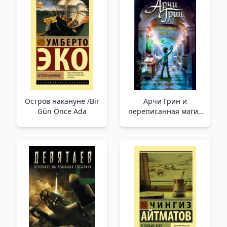
Остров накануне /Bir
Арчи Грин и
Gün Önce Ada
переписанная магия
(#2) /Archie Greene Ve
Yeniden Yazılmış Sihir
(#2)