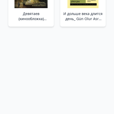
Девятаев
И дольше века длится
(кинообложка)
день_ Gün Olur Asra
/Devyataev (Film
Bedel
Kapağı)