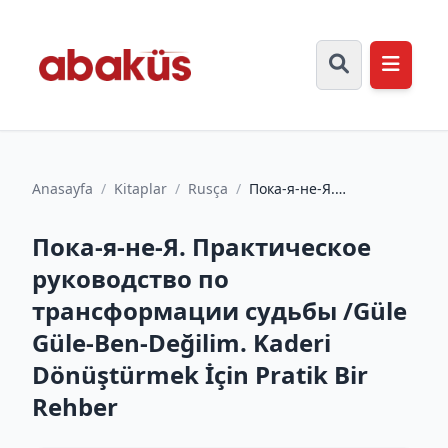
Anasayfa
/
Kitaplar
/
Rusça
/
Пока-я-не-Я.
Практическое
руководство по
Пока-я-не-Я. Практическое
трансформации судьбы
/G...
руководство по
трансформации судьбы /Güle
Güle-Ben-Değilim. Kaderi
Dönüştürmek İçin Pratik Bir
Rehber