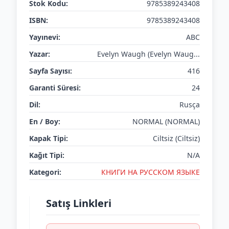
Stok Kodu:
9785389243408
ISBN:
9785389243408
Yayınevi:
ABC
Yazar:
Evelyn Waugh (Evelyn Waug...
Sayfa Sayısı:
416
Garanti Süresi:
24
Dil:
Rusça
En / Boy:
NORMAL (NORMAL)
Kapak Tipi:
Ciltsiz (Ciltsiz)
Kağıt Tipi:
N/A
Kategori:
КНИГИ НА РУССКОМ ЯЗЫКЕ
Satış Linkleri