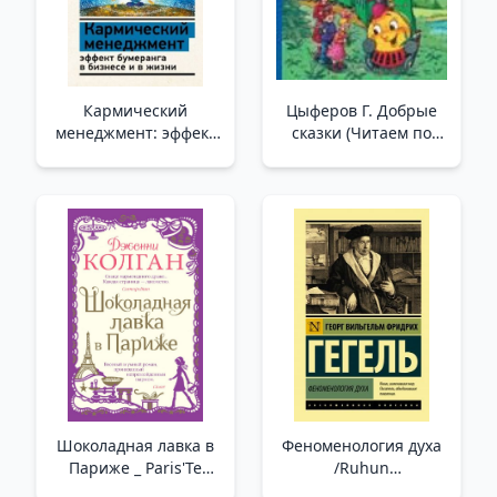
Кармический
Цыферов Г. Добрые
менеджмент: эффект
сказки (Читаем по
бумеранга в бизнесе
слогам) /Tsyferov G.
и в жизни /Karmik
Güzel Masallar
Yönetim: İş Ve
(Hecelere Göre Oku)
Yaşamda Bumerang
Etkisi
Шоколадная лавка в
Феноменология духа
Париже _ Paris'Te
/Ruhun
Çikolata Dükkanı
Fenomenolojisi