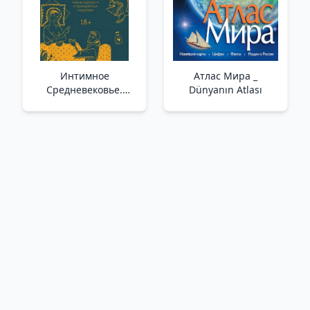
Интимное
Атлас Мира _
Средневековье.
Dünyanın Atlası
Истории о страсти и
целомудрии, поясах
верности и
приворотных
снадобьях /Samimi
Orta Çağ. Tutku Ve
İffet, Bekaret
Kemerleri Ve Aşk
İksirleriyle İlgili
Hikayeler