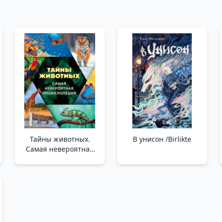
Тайны животных.
В унисон /Birlikte
Самая невероятная
энциклопедия _
Hayvanların Sırları. En
İnanılmaz Ansiklopedi