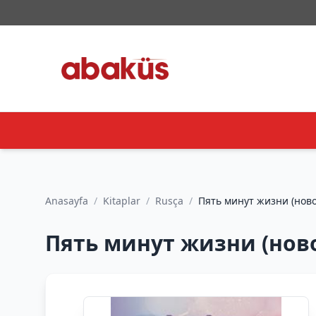
Anasayfa
/
Kitaplar
/
Rusça
/
Пять минут жизни (новое