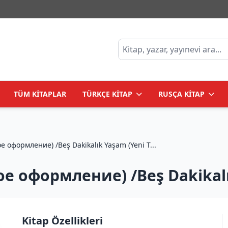
TÜM KİTAPLAR
TÜRKÇE KİTAP
RUSÇA KİTAP
Пять минут жизни (новое оформление) /Beş Dakikalık Yaşam (Yeni T...
 оформление) /Beş Dakikalık
Kitap Özellikleri