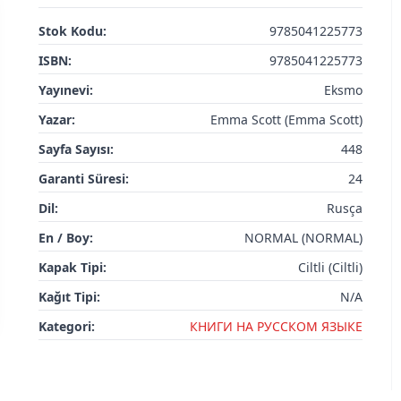
Stok Kodu:
9785041225773
ISBN:
9785041225773
Yayınevi:
Eksmo
Yazar:
Emma Scott (Emma Scott)
Sayfa Sayısı:
448
Garanti Süresi:
24
Dil:
Rusça
En / Boy:
NORMAL (NORMAL)
Kapak Tipi:
Ciltli (Ciltli)
Kağıt Tipi:
N/A
Kategori:
КНИГИ НА РУССКОМ ЯЗЫКЕ