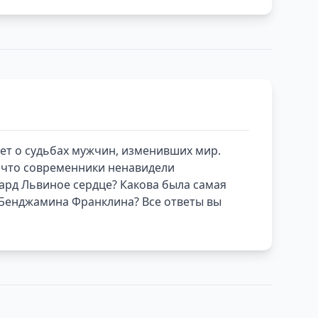
ет о судьбах мужчин, изменивших мир.
а что современники ненавидели
чард Львиное сердце? Какова была самая
 Бенджамина Франклина? Все ответы вы