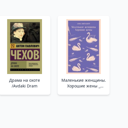
Драма на охоте
Маленькие женщины.
/Avdaki Dram
Хорошие жены _
Küçük Kadınlar. İyi
Eşler