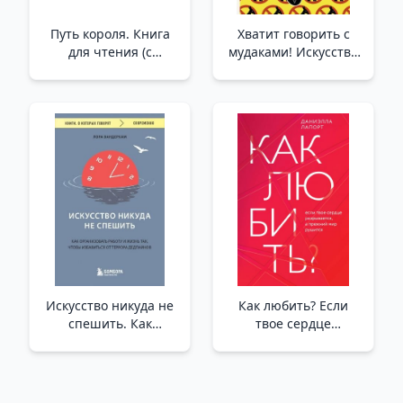
Путь короля. Книга
Хватит говорить с
для чтения (с
мудаками! Искусство
классическими
манипуляции и
иллюстрациями) _
общения с людьми
Aslan Kral. Kralın Yolu
/Pisliklerle Konuşmayı
Bırak! İnsanlarla
Manipülasyon Ve
İletişim Sanatı
Искусство никуда не
Как любить? Если
спешить. Как
твое сердце
организовать работу
разрывается, а
и жизнь так, чтобы
прежний мир
избавиться от
рушится /How To
террора дедлайнов
Love? Eğer Kalbin