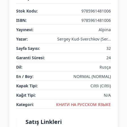
Stok Kodu:
9785961481006
ISBN:
9785961481006
Yayınevi:
Alpina
Yazar:
Sergey Kud-Sverchkov (Ser...
Sayfa Sayısı:
32
Garanti Süresi:
24
Dil:
Rusça
En / Boy:
NORMAL (NORMAL)
Kapak Tipi:
Ciltli (Ciltli)
Kağıt Tipi:
N/A
Kategori:
КНИГИ НА РУССКОМ ЯЗЫКЕ
Satış Linkleri