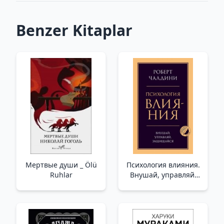
Benzer Kitaplar
Мертвые души _ Ölü
Психология влияния.
Ruhlar
Внушай, управляй,
защищайся /Etki
Psikolojisi. İlham
Verin, Kontrol Edin,
Savunun