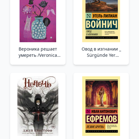
Вероника решает
Овод в изгнании _
умереть /Veronica
Sürgünde Yer
Ölmeye Karar Veriyor
Değiştirme