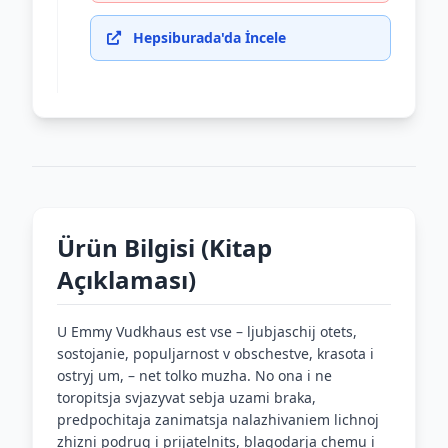
Hepsiburada'da İncele
Ürün Bilgisi (Kitap
Açıklaması)
U Emmy Vudkhaus est vse – ljubjaschij otets,
sostojanie, populjarnost v obschestve, krasota i
ostryj um, – net tolko muzha. No ona i ne
toropitsja svjazyvat sebja uzami braka,
predpochitaja zanimatsja nalazhivaniem lichnoj
zhizni podrug i prijatelnits, blagodarja chemu i