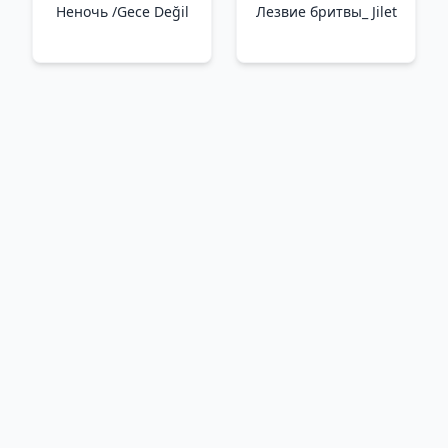
Неночь /Gece Değil
Лезвие бритвы_ Jilet