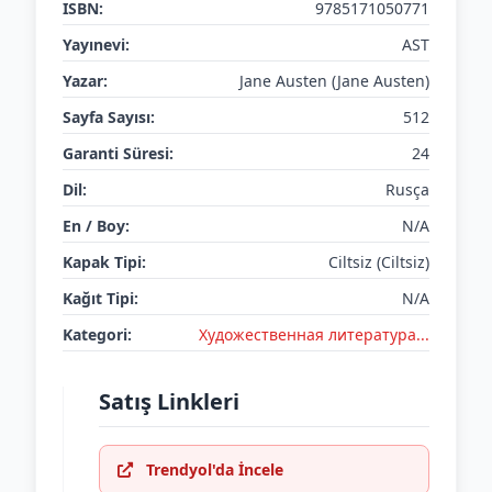
ISBN:
9785171050771
Yayınevi:
AST
Yazar:
Jane Austen (Jane Austen)
Sayfa Sayısı:
512
Garanti Süresi:
24
Dil:
Rusça
En / Boy:
N/A
Kapak Tipi:
Ciltsiz (Ciltsiz)
Kağıt Tipi:
N/A
Kategori:
Художественная литература...
Satış Linkleri
Trendyol'da İncele