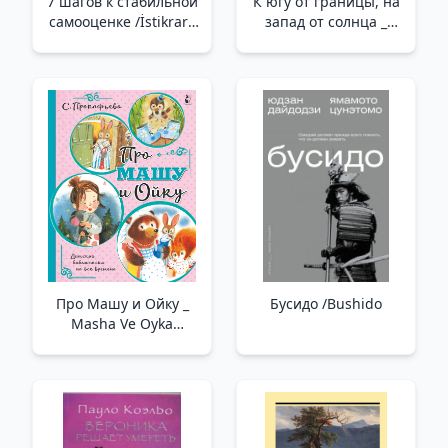
7 шагов к стабильной
К югу от границы, на
самооценке /İstikrarlı
запад от солнца _
Bir Özgüven İçin 7
Sınırın Güneyinde,
Adım
Güneşten Batı
Про Машу и Ойку _
Бусидо /Bushido
Masha Ve Oyka
Hakkında