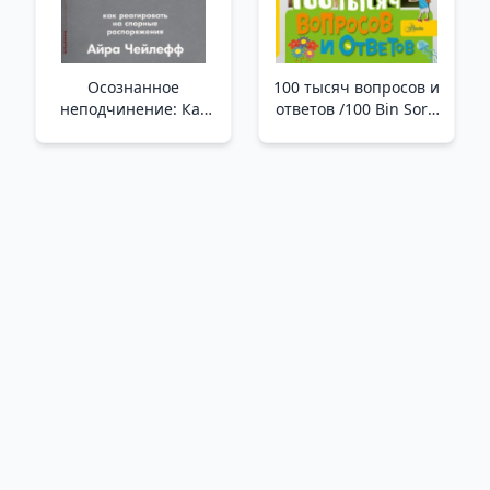
Осознанное
100 тысяч вопросов и
неподчинение: Как
ответов /100 Bin Soru
реагировать на
Ve Cevap
спорные
распоряжения
/Bilinçli İtaatsizlik:
Tartışmalı Emirlere
Nasıl Yanıt Verilir?