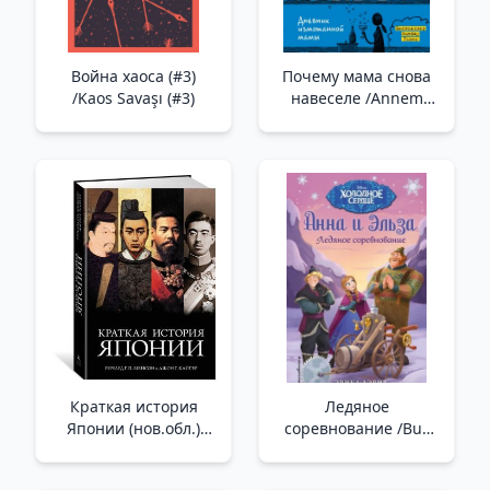
Война хаоса (#3)
Почему мама снова
/Kaos Savaşı (#3)
навеселе /Annem
Neden Yine Sarhoş?
Краткая история
Ледяное
Японии (нов.обл.)
соревнование /Buz
/Japonya'Nın Kısa
Yarışması
Tarihi (Yeni Bölge)