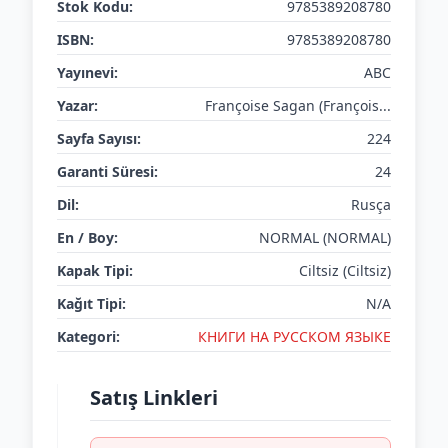
Stok Kodu:
9785389208780
ISBN:
9785389208780
Yayınevi:
ABC
Yazar:
Françoise Sagan (François...
Sayfa Sayısı:
224
Garanti Süresi:
24
Dil:
Rusça
En / Boy:
NORMAL (NORMAL)
Kapak Tipi:
Ciltsiz (Ciltsiz)
Kağıt Tipi:
N/A
Kategori:
КНИГИ НА РУССКОМ ЯЗЫКЕ
Satış Linkleri