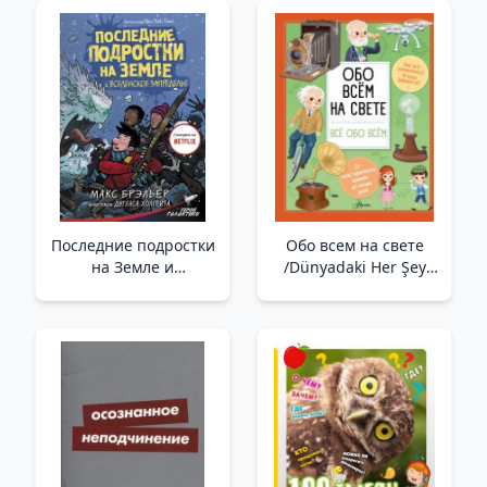
Последние подростки
Обо всем на свете
на Земле и
/Dünyadaki Her Şey
Вселенское
Hakkında
Запределье
/Dünyadaki Son
Gençler Ve Evrensel
Dış Topraklar