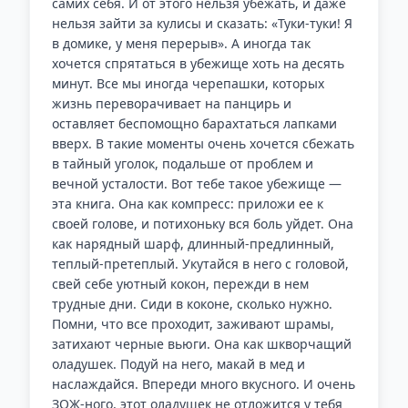
самих себя. И от этого нельзя убежать, и даже
нельзя зайти за кулисы и сказать: «Туки-туки! Я
в домике, у меня перерыв». А иногда так
хочется спрятаться в убежище хоть на десять
минут. Все мы иногда черепашки, которых
жизнь переворачивает на панцирь и
оставляет беспомощно барахтаться лапками
вверх. В такие моменты очень хочется сбежать
в тайный уголок, подальше от проблем и
вечной усталости. Вот тебе такое убежище —
эта книга. Она как компресс: приложи ее к
своей голове, и потихоньку вся боль уйдет. Она
как нарядный шарф, длинный-предлинный,
теплый-претеплый. Укутайся в него с головой,
свей себе уютный кокон, пережди в нем
трудные дни. Сиди в коконе, сколько нужно.
Помни, что все проходит, заживают шрамы,
затихают черные вьюги. Она как шкворчащий
оладушек. Подуй на него, макай в мед и
наслаждайся. Впереди много вкусного. И очень
ЗОЖ-ного, этот оладушек не отложится у тебя