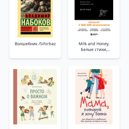
Волшебник /Sihirbaz
Milk and Honey.
Белые стихи,
покорившие мир _
Süt Ve Bal. Dünyayı
Fetheden Beyaz Şiirler