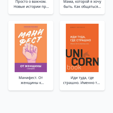
Просто о важном.
Мама, которой я хочу
Новые истории про
быть. Как общаться с
Миру и Гошу. Вместе
ребенком без криков,
находим выход из
истерик и ссор _
сложных ситуаций
Olmak İstediğim Anne.
/Sadece Önemli Şeyler
Çığlık Atmadan, Öfke
Hakkında. Mira Ve
Nöbetleri Ve Kavgalar
Gosha Hakkında Yeni
Olmadan Bir Çocukla
Hikayeler. Birlikte Zor
Nasıl İletişim Kurulur?
Durumlardan
Çıkmanın Bir Y
Манифест. От
Иди туда, где
женщины к
страшно. Именно там
женщине_ Manifesto.
ты обретешь силу _
Kadından Kadına
Korkutucu Olduğu
Yere Gidin. Orada Güç
Kazanacaksın