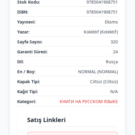
Stok Kodu:
9785041908751
ISBN:
9785041908751
Yayınevi:
Eksmo
Yazar:
Kolektif (Kolektif)
Sayfa Sayısı:
320
Garanti Süresi:
24
Dil:
Rusça
En / Boy:
NORMAL (NORMAL)
Kapak Tipi:
Ciltsiz (Ciltsiz)
Kağıt Tipi:
N/A
Kategori:
КНИГИ НА РУССКОМ ЯЗЫКЕ
Satış Linkleri