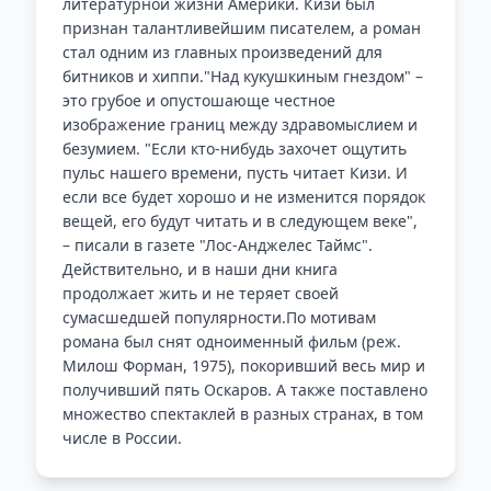
литературной жизни Америки. Кизи был
признан талантливейшим писателем, а роман
стал одним из главных произведений для
битников и хиппи."Над кукушкиным гнездом" –
это грубое и опустошающе честное
изображение границ между здравомыслием и
безумием. "Если кто-нибудь захочет ощутить
пульс нашего времени, пусть читает Кизи. И
если все будет хорошо и не изменится порядок
вещей, его будут читать и в следующем веке",
– писали в газете "Лос-Анджелес Таймс".
Действительно, и в наши дни книга
продолжает жить и не теряет своей
сумасшедшей популярности.По мотивам
романа был снят одноименный фильм (реж.
Милош Форман, 1975), покоривший весь мир и
получивший пять Оскаров. А также поставлено
множество спектаклей в разных странах, в том
числе в России.