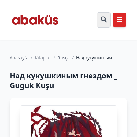
Anasayfa
/
Kitaplar
/
Rusça
/
Над кукушкиным
гнездом _ Guguk Kuşu
Над кукушкиным гнездом _
Guguk Kuşu