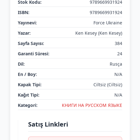
Stok Kodu:
9789669931924
ISBN:
9789669931924
Yayınevi:
Force Ukraine
Yazar:
Ken Kesey (Ken Kesey)
Sayfa Sayısı:
384
Garanti Süresi:
24
Dil:
Rusça
En / Boy:
N/A
Kapak Tipi:
Ciltsiz (Ciltsiz)
Kağıt Tipi:
N/A
Kategori:
КНИГИ НА РУССКОМ ЯЗЫКЕ
Satış Linkleri