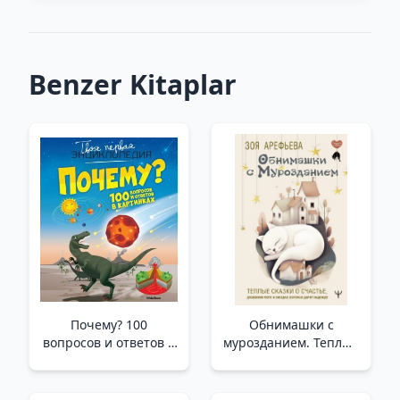
Benzer Kitaplar
Почему? 100
Обнимашки с
вопросов и ответов в
мурозданием. Теплые
картинках /Neden?
сказки о счастье,
Resimlerle 100 Soru Ve
душевном уюте и
Cevap
звездах, которые