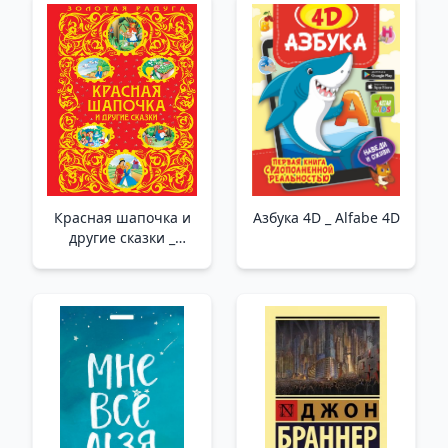
дарят надежду /
Çılgınlıkla Sarılıyor.
Mutluluk, Manevi
Rahatlık Ve Umut
Veren Yıldızlar
Hakkında Sıcak
Hikayeler
Красная шапочка и
Азбука 4D _ Alfabe 4D
другие сказки _
Kırmızı Başlıklı Kız Ve
Diğer Peri Masalları