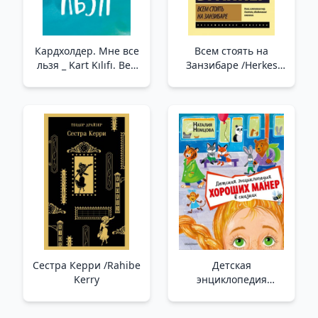
Кардхолдер. Мне все
Всем стоять на
льзя _ Kart Kılıfı. Ben
Занзибаре /Herkes
Her Şeyi Seviyorum
Zanzibar'Da Duruyor
Сестра Керри /Rahibe
Детская
Kerry
энциклопедия
хороших манер в
сказках _ Masallarda