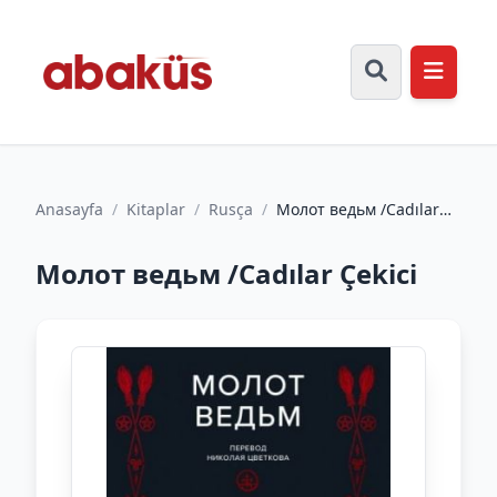
Anasayfa
/
Kitaplar
/
Rusça
/
Молот ведьм /Cadılar
Çekici
Молот ведьм /Cadılar Çekici