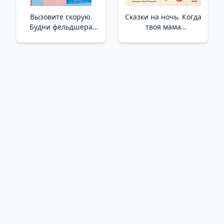
Вызовите скорую.
Сказки на ночь. Когда
Будни фельдшера
твоя мама
СМП /Ambulans
волшебница /Yatma
Çağırın. Bir Ems Sağlık
Zamanı Hikayeleri.
Görevlisinin Günlük
Annen Bir Büyücü
Hayatı
Olduğunda