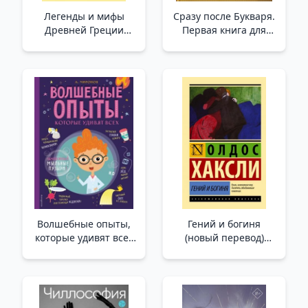
Легенды и мифы
Сразу после Букваря.
Древней Греции
Первая книга для
(новая картинка) _
самостоятельного
Antik Yunanistan'In
чтения /Primer'Den
Efsaneleri Ve Mitleri
Hemen Sonra.
Bağımsız Okuma İçin
İlk Kitap
Волшебные опыты,
Гений и богиня
которые удивят всех
(новый перевод)
/Herkesi Şaşırtacak
/Dahi Ve Tanrıça (Yeni
Büyülü Deneyimler
Çeviri)