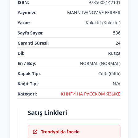
ISBN:
9785002142101
Yayınevi:
MANN IVANOV VE FERBER
Yazar:
Kolektif (Kolektif)
Sayfa Sayısı:
536
Garanti Süresi:
24
Dil:
Rusça
En / Boy:
NORMAL (NORMAL)
Kapak Tipi:
Ciltli (Ciltli)
Kağıt Tipi:
N/A
Kategori:
КНИГИ НА РУССКОМ ЯЗЫКЕ
Satış Linkleri
Trendyol'da İncele