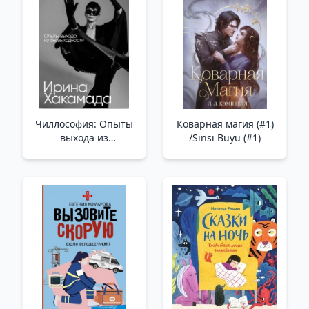
Чиллософия: Опыты
Коварная магия (#1)
выхода из
/Sinsi Büyü (#1)
безвыходности
/Chillosophy:
Umutsuzluktan Çıkış
Deneyimleri