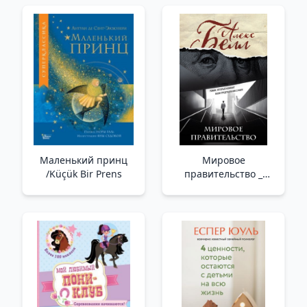
Персефоны до Бабы-
яги и Василисы
Прекрасной /Hayat
Vermek. Annelikteki
Kadın Arketipleri:
Demeter Ve
Persephone'Den Baba
Yaga Ve Güzel Vas
Маленький принц
Мировое
/Küçük Bir Prens
правительство _
Dünya Hükümeti