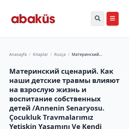
Anasayfa
/
Kitaplar
/
Rusça
/
Материнский
сценарий. Как наши
детские травмы влияют
Материнский сценарий. Как
на взрослую...
наши детские травмы влияют
на взрослую жизнь и
воспитание собственных
детей /Annenin Senaryosu.
Çocukluk Travmalarımız
Yetişkin Yaşamını Ve Kendi