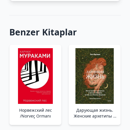
Benzer Kitaplar
Норвежский лес
Дарующая жизнь.
/Norveç Ormanı
Женские архетипы в
материнстве: от
Деметры и