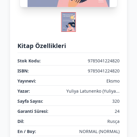
Kitap Özellikleri
Stok Kodu:
9785041224820
ISBN:
9785041224820
Yayınevi:
Eksmo
Yazar:
Yuliya Latunenko (Yuliya...
Sayfa Sayısı:
320
Garanti Süresi:
24
Dil:
Rusça
En / Boy:
NORMAL (NORMAL)