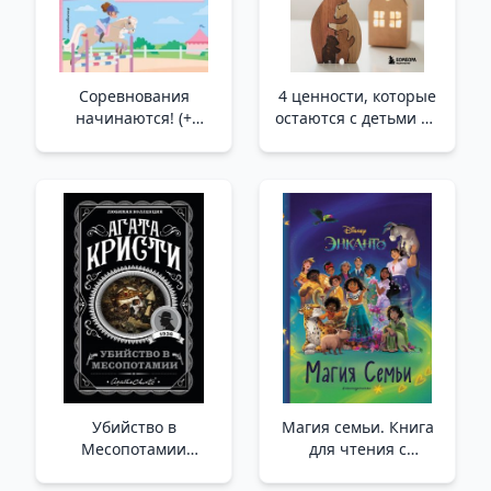
Соревнования
4 ценности, которые
начинаются! (+
остаются с детьми на
наклейки) /Yarışma
всю жизнь /
Başlıyor! (+
Çocuklarda Ömür
Çıkartmalar)
Boyu Kalacak 4 Değer
Убийство в
Магия семьи. Книга
Месопотамии
для чтения с
/Mezopotamya'Da
цветными