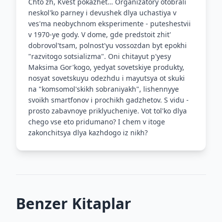
Chto zh, Kvest pokazhet… Organizatory otobrali
neskol'ko parney i devushek dlya uchastiya v
ves'ma neobychnom eksperimente - puteshestvii
v 1970-ye gody. V dome, gde predstoit zhit'
dobrovol'tsam, polnost'yu vossozdan byt epokhi
"razvitogo sotsializma". Oni chitayut p'yesy
Maksima Gor'kogo, yedyat sovetskiye produkty,
nosyat sovetskuyu odezhdu i mayutsya ot skuki
na "komsomol'skikh sobraniyakh", lishennyye
svoikh smartfonov i prochikh gadzhetov. S vidu -
prosto zabavnoye priklyucheniye. Vot tol'ko dlya
chego vse eto pridumano? I chem v itoge
zakonchitsya dlya kazhdogo iz nikh?
Benzer Kitaplar