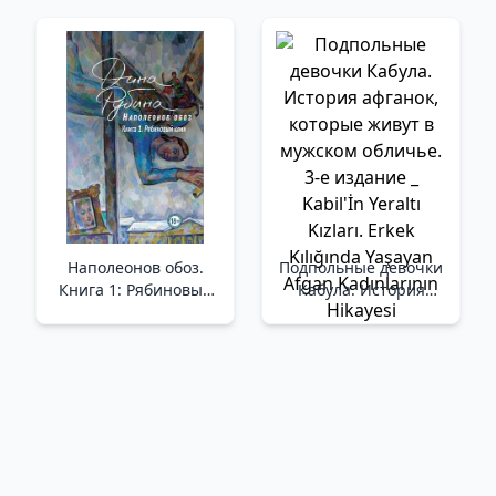
Наполеонов обоз.
Подпольные девочки
Книга 1: Рябиновый
Кабула. История
клин _ Napolyon
афганок, которые
Konvoyu. Kitap 1:
живут в мужском
Ryabyn Wedge
обличье. 3-е издание
_ Kabil'İn Yeraltı
Kızları. Erkek Kılığında
Yaşayan Afgan
Kadınlarının Hikayesi