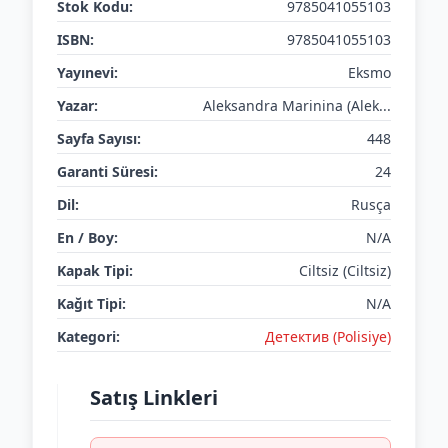
Stok Kodu:
9785041055103
ISBN:
9785041055103
Yayınevi:
Eksmo
Yazar:
Aleksandra Marinina (Alek...
Sayfa Sayısı:
448
Garanti Süresi:
24
Dil:
Rusça
En / Boy:
N/A
Kapak Tipi:
Ciltsiz (Ciltsiz)
Kağıt Tipi:
N/A
Kategori:
Детектив (Polisiye)
Satış Linkleri