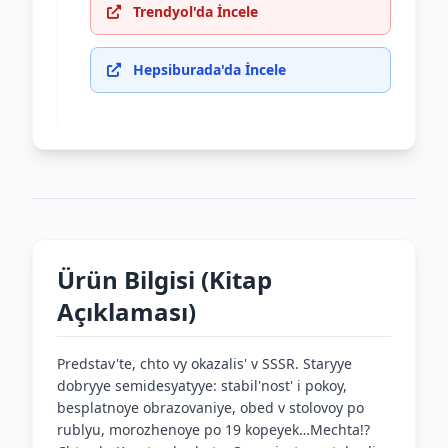
Trendyol'da İncele
Hepsiburada'da İncele
Ürün Bilgisi (Kitap
Açıklaması)
Predstav'te, chto vy okazalis' v SSSR. Staryye
dobryye semidesyatyye: stabil'nost' i pokoy,
besplatnoye obrazovaniye, obed v stolovoy po
rublyu, morozhenoye po 19 kopeyek…Mechta!?