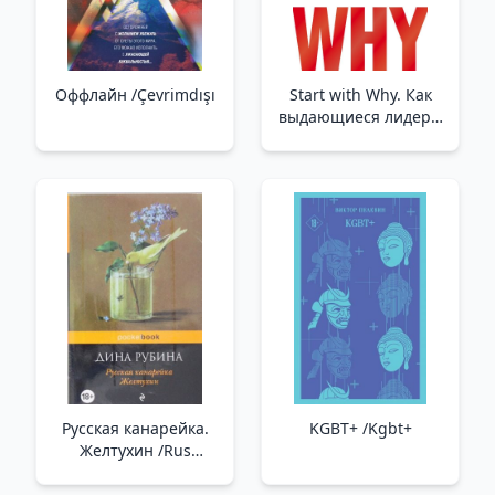
Оффлайн /Çevrimdışı
Start with Why. Как
выдающиеся лидеры
вдохновляют
действовать _ Neden-
Le Başlayın.
Olağanüstü Liderler
Nasıl İlham Yasası
Yasas
Русская канарейка.
KGBT+ /Kgbt+
Желтухин /Rus
Kanaryası. Jeltuhin