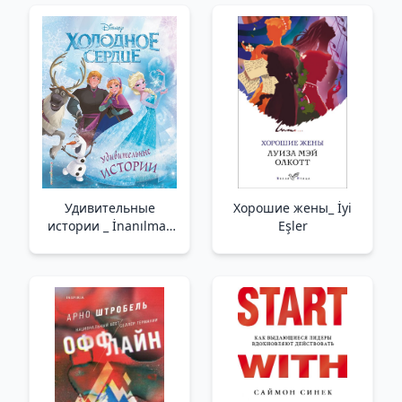
Удивительные
Хорошие жены_ İyi
истории _ İnanılmaz
Eşler
Hikayeler