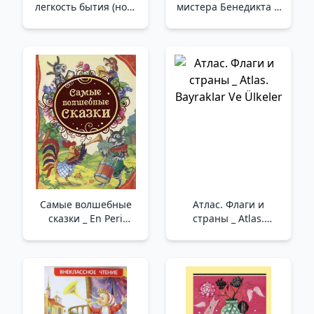
легкость бытия (нов/
мистера Бенедикта и
обл.)_ Varolmanın
дилемма
Dayanılmaz Hafifliği
заключённого
(выпуск 3)_ Bay
Benedict'İn Gizli
Cemiyeti Ve
Mahkumun İkilemi (3.
Sayı
Самые волшебные
Атлас. Флаги и
сказки _ En Peri
страны _ Atlas.
Masalları
Bayraklar Ve Ülkeler