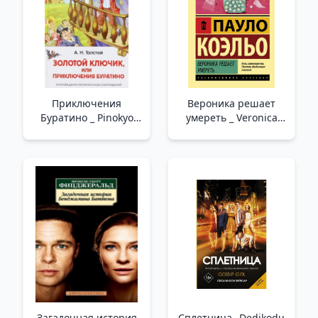
Приключения
Вероника решает
Буратино _ Pinokyo
умереть _ Veronica
Maceraları
Ölmeye Karar Verir
Загадочная история
Сплетница_ Dedikodu