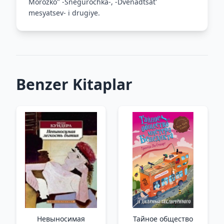
Morozko" -Snegurochka-, -Dvenadtsat'
mesyatsev- i drugiye.
Benzer Kitaplar
Невыносимая
Тайное общество