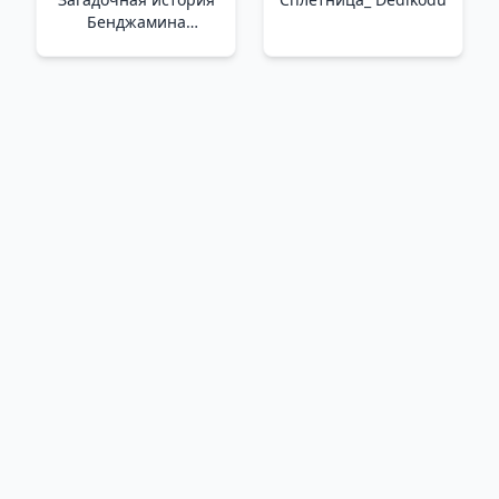
Бенджамина
Баттона_ Benjamin
Button'In Tuhaf
Hikayesi