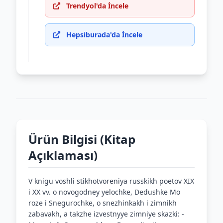
Trendyol'da İncele
Hepsiburada'da İncele
Ürün Bilgisi (Kitap
Açıklaması)
V knigu voshli stikhotvoreniya russkikh poetov XIX
i XX vv. o novogodney yelochke, Dedushke Mo
roze i Snegurochke, o snezhinkakh i zimnikh
zabavakh, a takzhe izvestnyye zimniye skazki: -