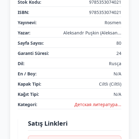
Stok Kodu:
9785353074021
ISBN:
9785353074021
Yayınevi:
Rosmen
Yazar:
Aleksandr Puşkin (Aleksan...
Sayfa Sayısı:
80
Garanti Süresi:
24
Dil:
Rusça
En / Boy:
N/A
Kapak Tipi:
Ciltli (Ciltli)
Kağıt Tipi:
N/A
Kategori:
Детская литератураㅤㅤㅤ...
Satış Linkleri