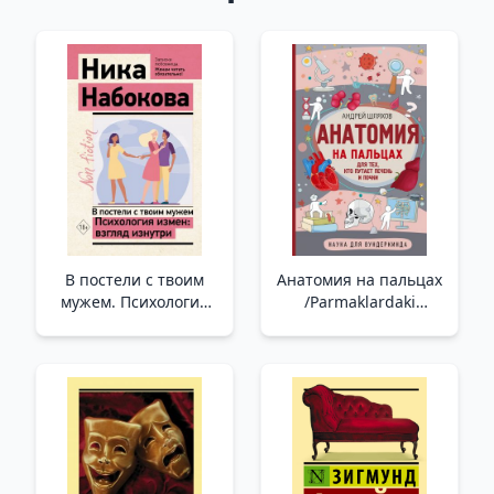
В постели с твоим
Анатомия на пальцах
мужем. Психология
/Parmaklardaki
измен: взгляд
Anatomi
изнутри /Kocanla
Yatakta. İhanetin
Psikolojisi: İçeriden Bir
Bakış