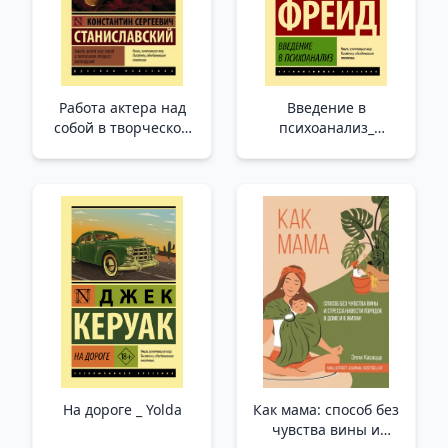
Работа актера над
Введение в
собой в творческом
психоанализ_
процессе
Psikanalize Giriş
воплощения /Bir
Oyuncunun
Somutlaştırmanın
Yaratıcı Sürecinde
Kendisi Üzerindeki
Çalışması
На дороге _ Yolda
Как мама: способ без
чувства вины и