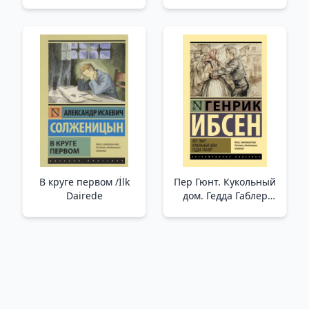
стресса навести
порядок в доме и в
жизни /Bir Anne Gibi:
Evinizi Ve Hayatınızı
Temizlemenin
Suçluluk Duymadan Ve
Stressiz Bir Yolu
В круге первом /İlk
Пер Гюнт. Кукольный
Dairede
дом. Гедда Габлер
/Peer Gynt. Dollhouse.
Hedda Gabler