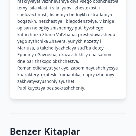
raskryvayet vazhneyshiye dlya vsego obshchestva
temy: sila vlasti i sila lyubvi, zhestokost' i
chelovechnost', lisheniya bednykh i stradaniya
bogatykh, neschast'ye i blagodenstviye. V knige
opisan nelogkiy zhiznennyy put' byvshego
katorzhnika Zhana Val'zhana, presledovavshego
yego syshchika Zhavera, yunykh Kozetty i
Mariusa, a takzhe tyazhelaya sud'ba detey
Eponiny i Gavrosha, okazavshikhsya na samom
dne parizhskogo obshchestva.
Roman otlichayut yarkiye, zapominayushchiyesya
kharaktery, grotesk i romantika, napryazhennyy i
zakhvatyvayushchiy syuzhet.
Publikuyetsya bez sokrashcheniy.
Benzer Kitaplar