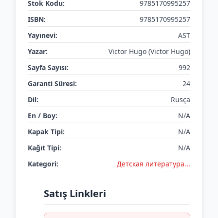
Stok Kodu:
9785170995257
ISBN:
9785170995257
Yayınevi:
AST
Yazar:
Victor Hugo (Victor Hugo)
Sayfa Sayısı:
992
Garanti Süresi:
24
Dil:
Rusça
En / Boy:
N/A
Kapak Tipi:
N/A
Kağıt Tipi:
N/A
Kategori:
Детская литератураㅤㅤㅤ...
Satış Linkleri