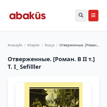
Anasayfa
/
Kitaplar
/
Rusça
/
Отверженные. [Роман.
В II т.] Т. I_ Sefilller
Отверженные. [Роман. В II т.]
Т. I_ Sefilller