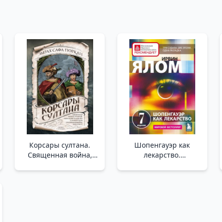
Корсары султана.
Шопенгауэр как
Священная война,
лекарство.
религия, пиратство и
Психотерапевтические
рабство в османском
истории _ İlaç Olarak
Средиземноморье,
Schopenhauer.
1500-1700 гг.
Psikoterapötik
/Sultan'In Korsanları.
Hikayeler
Osmanlı Akdeniz'İnde