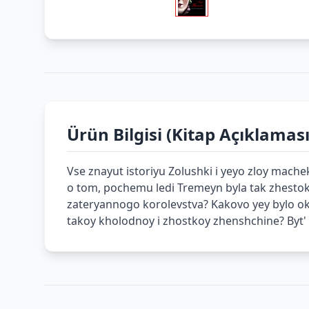
Ürün Bilgisi (Kitap Açıklaması
Vse znayut istoriyu Zolushki i yeyo zloy mac
o tom, pochemu ledi Tremeyn byla tak zhestoka,
zateryannogo korolevstva? Kakovo yey bylo oka
takoy kholodnoy i zhostkoy zhenshchine? Byt' 