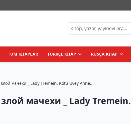
TÜM KİTAPLAR
TÜRKÇE KİTAP
RUSÇA KİTAP
Леди Тремейн. История злой мачехи _ Lady Tremein. Kötü Üvey Anne...
злой мачехи _ Lady Tremein.