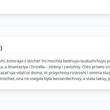
)
hekhi, kotoraya s docher'mi muchila bednuyu budushchuyu p
 a Anastasiya i Drizella – zlobny i zavistlivy. Chto privel
zat'sya vdali ot doma, ot privychnoy roskoshi i sonma slug?
mozhet, ona ne vsegda byla besserdechnoy, a stala takoy, p