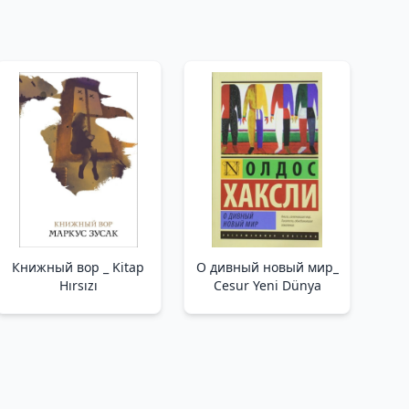
Книжный вор _ Kitap
О дивный новый мир_
Hırsızı
Cesur Yeni Dünya