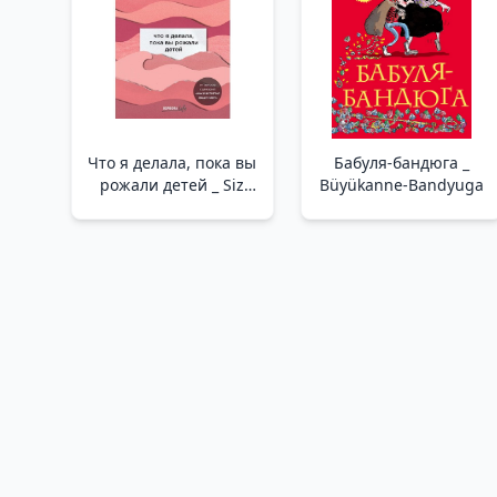
Что я делала, пока вы
Бабуля-бандюга _
рожали детей _ Siz
Büyükanne-Bandyuga
Çocukları Doğururken
Ben Ne Yaptım