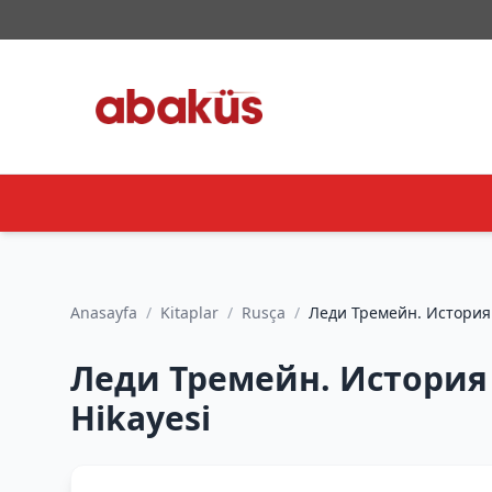
Anasayfa
/
Kitaplar
/
Rusça
/
Леди Тремейн. История 
Hikayesi