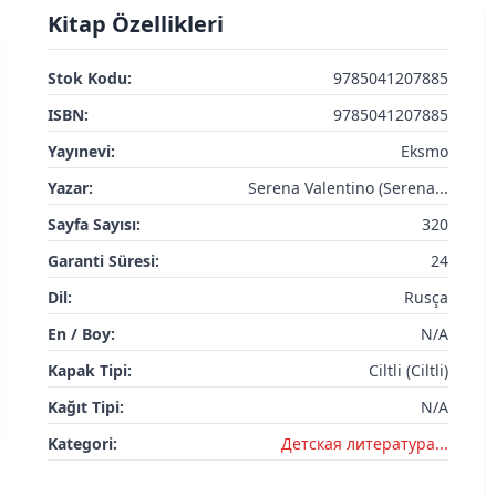
Kitap Özellikleri
Stok Kodu:
9785041207885
ISBN:
9785041207885
Yayınevi:
Eksmo
Yazar:
Serena Valentino (Serena...
Sayfa Sayısı:
320
Garanti Süresi:
24
Dil:
Rusça
En / Boy:
N/A
Kapak Tipi:
Ciltli (Ciltli)
Kağıt Tipi:
N/A
Kategori:
Детская литератураㅤㅤㅤ...