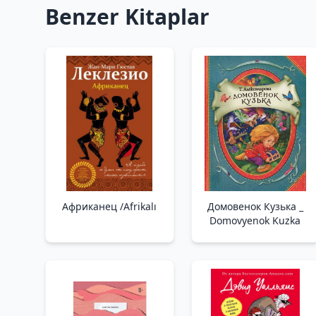
Benzer Kitaplar
Африканец /Afrikalı
Домовенок Кузька _
Domovyenok Kuzka