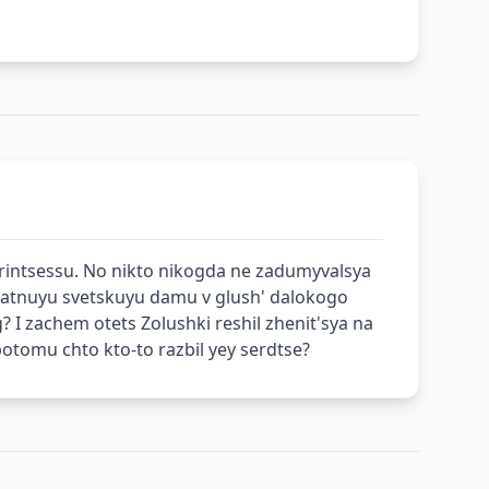
rintsessu. No nikto nikogda ne zadumyvalsya
o znatnuyu svetskuyu damu v glush' dalokogo
 I zachem otets Zolushki reshil zhenit'sya na
otomu chto kto-to razbil yey serdtse?