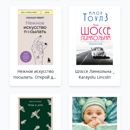
Yapma! Çocuk
Konuşmuyorsa Ne
Yapmalı
Нежное искусство
Шоссе Линкольна _
посылать. Открой для
Karayolu Lincoln
себя волшебную силу
трех букв /Nazik
Gönderme Sanatı. Üç
Harfin Büyülü Gücünü
Keşfedin