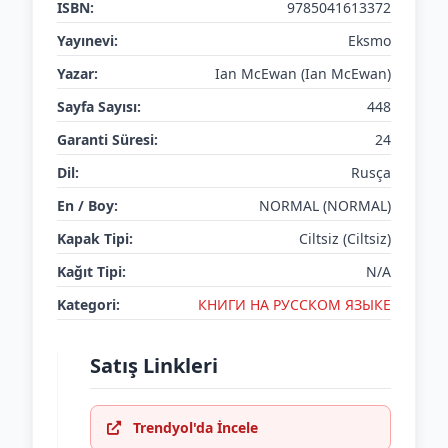
ISBN:
9785041613372
Yayınevi:
Eksmo
Yazar:
Ian McEwan (Ian McEwan)
Sayfa Sayısı:
448
Garanti Süresi:
24
Dil:
Rusça
En / Boy:
NORMAL (NORMAL)
Kapak Tipi:
Ciltsiz (Ciltsiz)
Kağıt Tipi:
N/A
Kategori:
КНИГИ НА РУССКОМ ЯЗЫКЕ
Satış Linkleri
Trendyol'da İncele