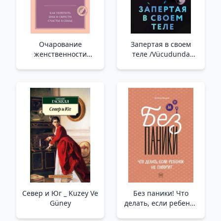
Очарование
Запертая в своем
женственности
теле /Vücudunda
/Kadınlığın Cazibesi
Sıkışıp Kalmış
Север и Юг _ Kuzey Ve
Без паники! Что
Güney
делать, если ребенок
не говорит /Panik