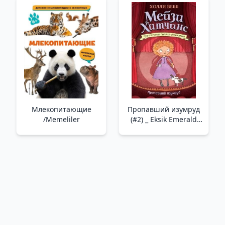
Млекопитающие
Пропавший изумруд
/Memeliler
(#2) _ Eksik Emerald
(#2)