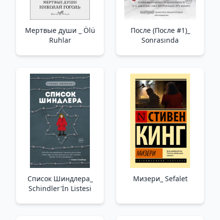
Мертвые души _ Ölü
После (После #1)_
Ruhlar
Sonrasında
Список Шиндлера_
Мизери_ Sefalet
Schindler'İn Listesi