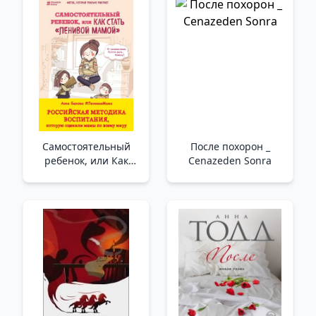
Самостоятельный
После похорон _
ребенок, или Как
Cenazeden Sonra
стать "ленивой
мамой" _ Bağımsız Bir
Çocuk, Veya Nasıl
Tembel Anne Olunur