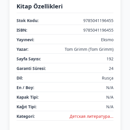
Kitap Özellikleri
Stok Kodu:
9785041196455
ISBN:
9785041196455
Yayınevi:
Eksmo
Yazar:
Tom Grimm (Tom Grimm)
Sayfa Sayısı:
192
Garanti Süresi:
24
Dil:
Rusça
En / Boy:
N/A
Kapak Tipi:
N/A
Kağıt Tipi:
N/A
Kategori:
Детская литератураㅤㅤㅤ...