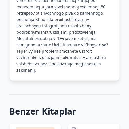
vmeste s krasochnoj kulinarnoj knigoj po
motivam populjarnoj volshebnoj vselennoj. 80
retseptov ot slivochnogo piva do kamennogo
pechenja Khagrida proiljustrirovanny
krasochnymi fotografijami i snabzheny
podrobnymi instruktsijami prigotovlenija.
Mechtali okazatsja v "Dyrjavom kotle", na
semejnom uzhine Uizli ili na pire v Khogvartse?
Teper vy bez problem smozhete ustroit
vecherinku s druzjami i okunutsja v atmosferu
volshebstva bez ispolzovanija magicheskikh
zaklinanij.
Benzer Kitaplar