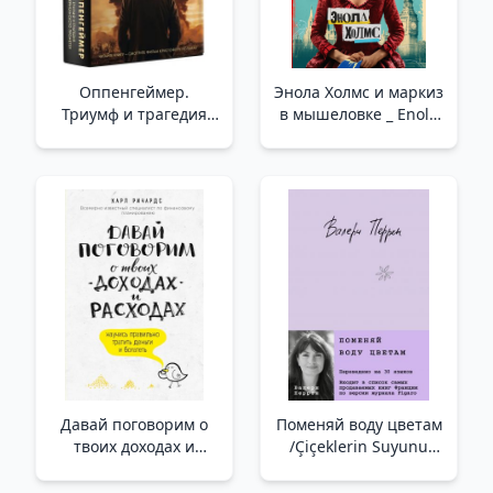
Оппенгеймер.
Энола Холмс и маркиз
Триумф и трагедия
в мышеловке _ Enola
Американского
Holmes Ve Marquis
Прометея (новое
Mousetrap'Ta
оформление)
/Oppenheimer.
Amerikan
Prometheus'Un Zaferi
Ve Trajedisi (Yeni
Sanat Eseri)
Давай поговорим о
Поменяй воду цветам
твоих доходах и
/Çiçeklerin Suyunu
расходах /Gelir Ve
Değiştirin
Giderlerinizi