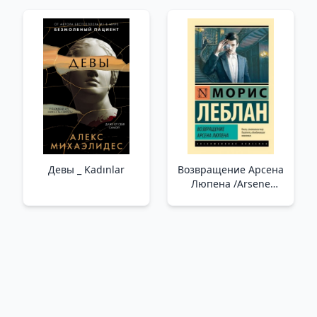
Konuşalım
Девы _ Kadınlar
Возвращение Арсена
Люпена /Arsene
Lupin'İn Dönüşü