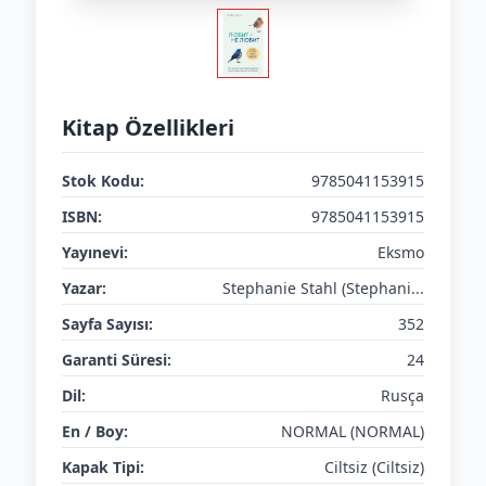
Kitap Özellikleri
Stok Kodu:
9785041153915
ISBN:
9785041153915
Yayınevi:
Eksmo
Yazar:
Stephanie Stahl (Stephani...
Sayfa Sayısı:
352
Garanti Süresi:
24
Dil:
Rusça
En / Boy:
NORMAL (NORMAL)
Kapak Tipi:
Ciltsiz (Ciltsiz)