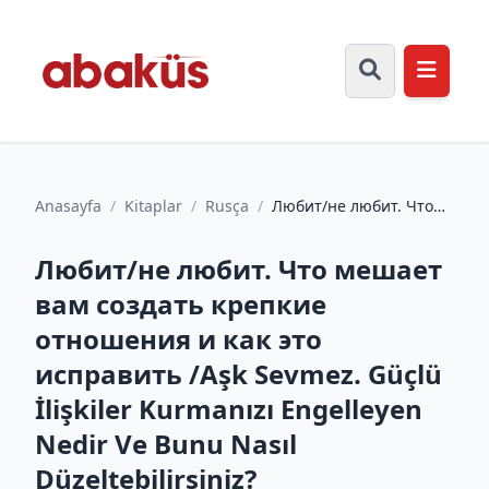
Anasayfa
/
Kitaplar
/
Rusça
/
Любит/не любит. Что
мешает вам создать
крепкие отношения и
Любит/не любит. Что мешает
как эт...
вам создать крепкие
отношения и как это
исправить /Aşk Sevmez. Güçlü
İlişkiler Kurmanızı Engelleyen
Nedir Ve Bunu Nasıl
Düzeltebilirsiniz?