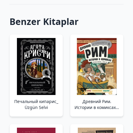
Benzer Kitaplar
Печальный кипарис_
Древний Рим.
Üzgün Selvi
Истории в комиксах +
игры, головоломки,
поделки /Antik Roma.
Çizgi Roman Hikayeleri
+ Oyunlar, Bulmacalar,