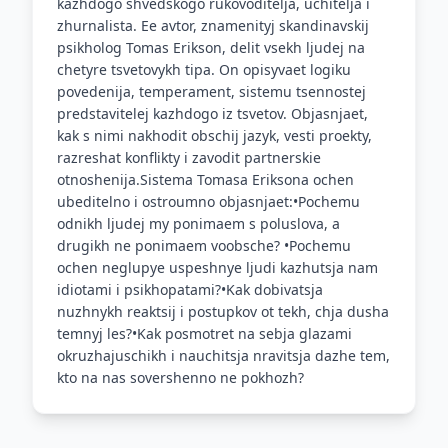
kazhdogo shvedskogo rukovoditelja, uchitelja i
zhurnalista. Ee avtor, znamenityj skandinavskij
psikholog Tomas Erikson, delit vsekh ljudej na
chetyre tsvetovykh tipa. On opisyvaet logiku
povedenija, temperament, sistemu tsennostej
predstavitelej kazhdogo iz tsvetov. Objasnjaet,
kak s nimi nakhodit obschij jazyk, vesti proekty,
razreshat konflikty i zavodit partnerskie
otnoshenija.Sistema Tomasa Eriksona ochen
ubeditelno i ostroumno objasnjaet:•Pochemu
odnikh ljudej my ponimaem s poluslova, a
drugikh ne ponimaem voobsche? •Pochemu
ochen neglupye uspeshnye ljudi kazhutsja nam
idiotami i psikhopatami?•Kak dobivatsja
nuzhnykh reaktsij i postupkov ot tekh, chja dusha
temnyj les?•Kak posmotret na sebja glazami
okruzhajuschikh i nauchitsja nravitsja dazhe tem,
kto na nas sovershenno ne pokhozh?