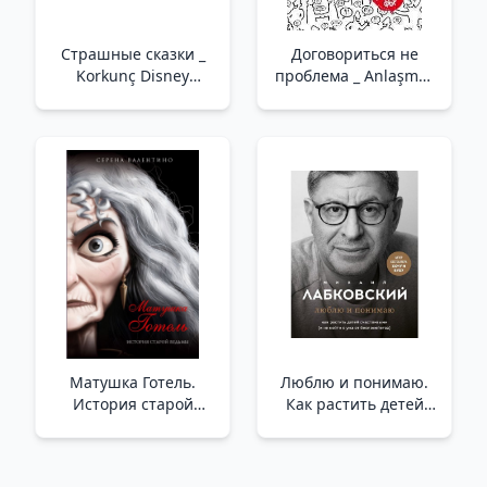
Страшные сказки _
Договориться не
Korkunç Disney
проблема _ Anlaşmak
Masalları
Bir Sorun Değil
Матушка Готель.
Люблю и понимаю.
История старой
Как растить детей
ведьмы _ Anne Gotel.
счастливыми (и не
Eski Bir Cadının
сойти с ума от
Hikayesi
беспокойства)_