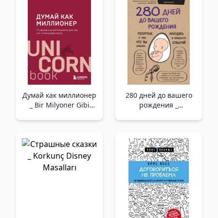
El Sanatları
Думай как миллионер
280 дней до вашего
_ Bir Milyoner Gibi
рождения _
Düşün
Doğumunuzdan 280
Gün Önce