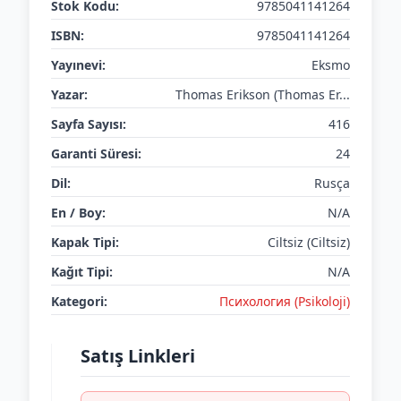
Stok Kodu:
9785041141264
ISBN:
9785041141264
Yayınevi:
Eksmo
Yazar:
Thomas Erikson (Thomas Er...
Sayfa Sayısı:
416
Garanti Süresi:
24
Dil:
Rusça
En / Boy:
N/A
Kapak Tipi:
Ciltsiz (Ciltsiz)
Kağıt Tipi:
N/A
Kategori:
Психология (Psikoloji)
Satış Linkleri