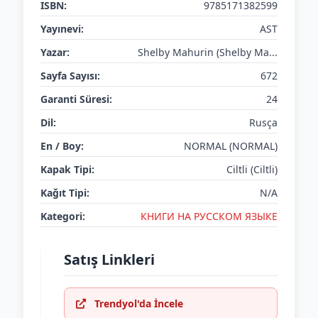
ISBN:
9785171382599
Yayınevi:
AST
Yazar:
Shelby Mahurin (Shelby Ma...
Sayfa Sayısı:
672
Garanti Süresi:
24
Dil:
Rusça
En / Boy:
NORMAL (NORMAL)
Kapak Tipi:
Ciltli (Ciltli)
Kağıt Tipi:
N/A
Kategori:
КНИГИ НА РУССКОМ ЯЗЫКЕ
Satış Linkleri
Trendyol'da İncele