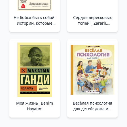
Не бойся быть собой!
Сердце вересковых
Истории, которые
топей _ Zararlı.
помогут другими
Bozkırın Kalbi
глазами взглянуть на
грустное и неловкое
/Kendin Olmaktan
Korkma! Üzgün ​​Ve
Tuhaf Olaylara Farklı
Gözlerle Bakmanıza
Yardımcı Olacak
Hikayeler
Моя жизнь_ Benim
Весёлая психология
Hayatım
для детей: дома и в
школе /Çocuklar İçin
Eğlenceli Psikoloji:
Evde Ve Okulda