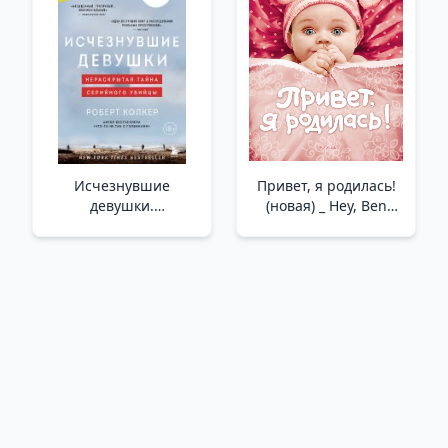
Sürüm Ve Hikayeler
Исчезнувшие
Привет, я родилась!
девушки.
(новая) _ Hey, Ben
Нераскрытая тайна
Doğdum!
серийного убийцы _
Kaybolan Kızlar. Bir
Seri Katilin
Çözülmemiş Gizemi