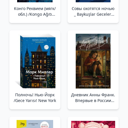
Конго Реквием (мягк/
Совы охотятся ночью
обл.) /Kongo Ağıtı
_ Baykuşlar Geceleri
(Yumuşak/Reg.)
Avlanır
Полночь! Нью-Йорк
Дневник Анны Франк.
/Gece Yarısı! New York
Впервые в России
полная версия и
рассказы /Anne
Frank'In Günlüğü.
Rusya'Da İlk Kez Tam