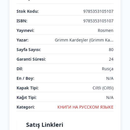
Stok Kodu:
9785353105107
ISBN:
9785353105107
Yayınevi:
Rosmen
Yazar:
Grimm Kardeşler (Grimm Ka...
Sayfa Sayısı:
80
Garanti Süresi:
24
Dil:
Rusça
En / Boy:
N/A
Kapak Tipi:
Ciltli (Ciltli)
Kağıt Tipi:
N/A
Kategori:
КНИГИ НА РУССКОМ ЯЗЫКЕ
Satış Linkleri