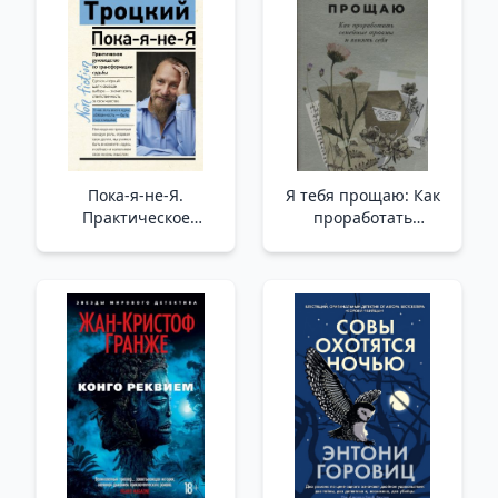
Пока-я-не-Я.
Я тебя прощаю: Как
Практическое
проработать
руководство по
семейные травмы и
трансформации
понять себя /Seni
судьбы /Güle Güle-
Affediyorum: Aile
Ben-Değilim. Kaderi
Travmalarıyla Nasıl
Dönüştürmek İçin
Başa Çıkılır Ve
Pratik Bir Rehber
Kendinizi Nasıl
Anlarsınız?