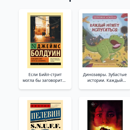
Если Бийл-стрит
Динозавры. Зубастые
могла бы заговорить _
истории. Каждый
Biyle Sokağı
может испугаться
Konuşabilseydi
(Воспит сказка) _
Dinozorlar. Dişlek
Hikayeler. Herkes
Korkabilir