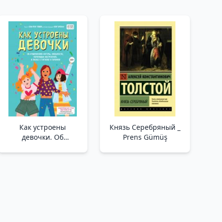
Как устроены
Князь Серебряный _
девочки. Об
Prens Gümüş
изменениях фигуры,
внешности,
перепадах
настроения, а также о
гигиене и питании _
Kızların Anatomisi.
Şekil, Görünüm, Ruh
Hali Değişimlerinin