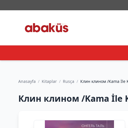
Anasayfa
/
Kitaplar
/
Rusça
/
Клин клином /Kama
Клин клином /Kama İle