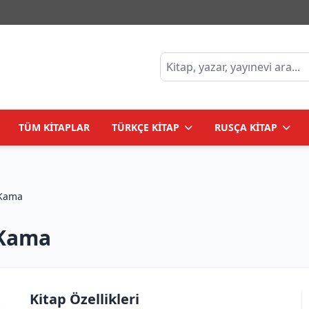
TÜM KİTAPLAR
TÜRKÇE KİTAP
RUSÇA KİTAP
 İle Kama
 Kama
Kitap Özellikleri