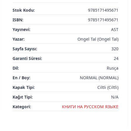
Stok Kodu:
9785171495671
ISBN:
9785171495671
Yayınevi:
AST
Yazar:
Ongel Tal (Ongel Tal)
Sayfa Sayısı:
320
Garanti Süresi:
24
Dil:
Rusça
En / Boy:
NORMAL (NORMAL)
Kapak Tipi:
Ciltli (Ciltli)
Kağıt Tipi:
N/A
Kategori:
КНИГИ НА РУССКОМ ЯЗЫКЕ