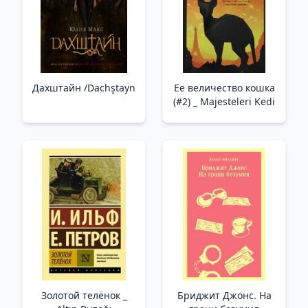
Çeviri)
Дахштайн /Dachştayn
Ее величество кошка
(#2) _ Majesteleri Kedi
Золотой телёнок _
Бриджит Джонс. На