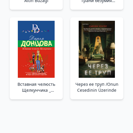
Altın Buzağı
грани безумия
/Bridget Jones.
Çılgınlığın Eşiğinde
Вставная челюсть
Через ее труп /Onun
Щелкунчика _
Cesedinin Üzerinde
Fındıkkıranın Ekleme
Çenesi