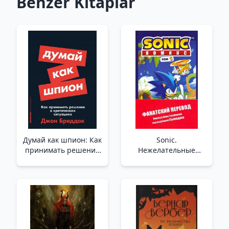
Benzer Kitaplar
Думай как шпион: Как
Sonic.
принимать решения
Нежелательные
в критических
последствия. Комикс.
ситуациях _ Bir Casus
Том 1 (перевод от
Gibi Düşünün: Kritik
Diamond Dust и
Durumlarda Nasıl
Сыендука) /Sonic.
Karar Verilir?
İstenmeyen Sonuçlar.
Komik. Cilt 1 (Diamond
Dust Ve Syenduk'Tan