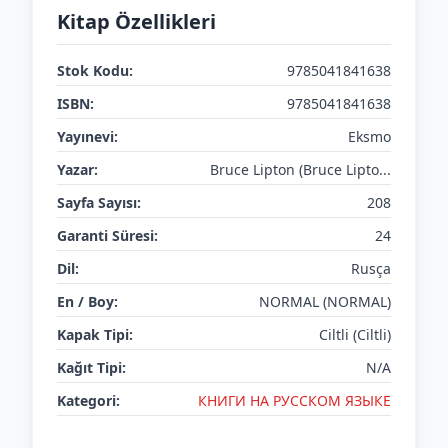
Kitap Özellikleri
Stok Kodu:
9785041841638
ISBN:
9785041841638
Yayınevi:
Eksmo
Yazar:
Bruce Lipton (Bruce Lipto...
Sayfa Sayısı:
208
Garanti Süresi:
24
Dil:
Rusça
En / Boy:
NORMAL (NORMAL)
Kapak Tipi:
Ciltli (Ciltli)
Kağıt Tipi:
N/A
Kategori:
КНИГИ НА РУССКОМ ЯЗЫКЕ