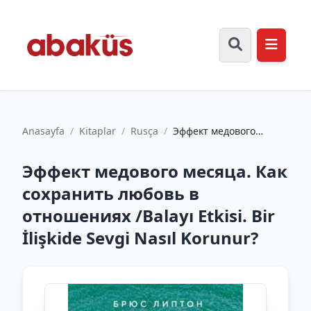
Anasayfa
/
Kitaplar
/
Rusça
/
Эффект медового
месяца. Как сохранить
любовь в отношениях
Эффект медового месяца. Как
/Balay...
сохранить любовь в
отношениях /Balayı Etkisi. Bir
İlişkide Sevgi Nasıl Korunur?