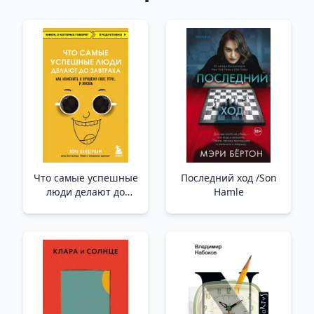
Что самые успешные
Последний ход /Son
люди делают до
Hamle
завтрака. Как
изменить к лучшему
свое утро... и жизнь
/En Başarılı İnsanların
Kahvaltıdan Önce
Yaptıkları Şey.
Sabahınızı Ve
Hayatınızı Nasıl Daha