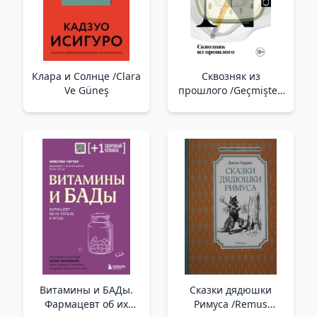
İyiye Doğru Değişt
Клара и Солнце /Clara
Сквозняк из
Ve Güneş
прошлого /Geçmişten
Taslak
Витамины и БАДы.
Сказки дядюшки
Фармацевт об их
Римуса /Remus