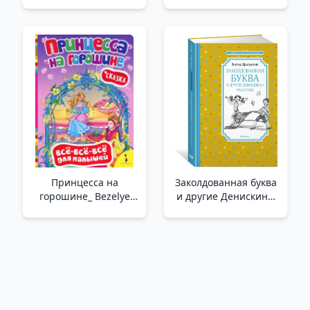
пользе и вреде
Amca'Nın Hikayeleri
/Vitaminler Ve Besin
Takviyeleri. Eczacı
Yararları Ve Zararları
Hakkında
Принцесса на
Заколдованная буква
горошине_ Bezelye
и другие Денискины
Prenses
рассказы /Büyülü
Mektup Ve
Deniska'Nın Diğer
Hikayeleri