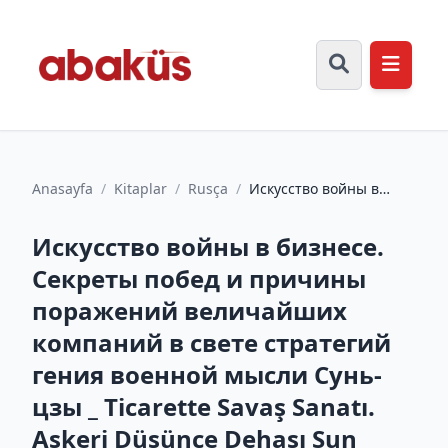
Anasayfa
/
Kitaplar
/
Rusça
/
Искусство войны в
бизнесе. Секреты
побед и причины
Искусство войны в бизнесе.
поражений вели...
Секреты побед и причины
поражений величайших
компаний в свете стратегий
гения военной мысли Сунь-
цзы _ Ticarette Savaş Sanatı.
Askeri Düşünce Dehası Sun