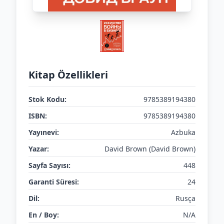
Kitap Özellikleri
Stok Kodu:
9785389194380
ISBN:
9785389194380
Yayınevi:
Azbuka
Yazar:
David Brown (David Brown)
Sayfa Sayısı:
448
Garanti Süresi:
24
Dil:
Rusça
En / Boy:
N/A