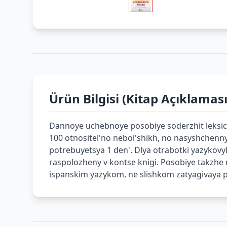
Ürün Bilgisi (Kitap Açıklaması
Dannoye uchebnoye posobiye soderzhit leksich
100 otnositel'no nebol'shikh, no nasyshchenny
potrebuyetsya 1 den'. Dlya otrabotki yazykov
raspolozheny v kontse knigi. Posobiye takzhe 
ispanskim yazykom, ne slishkom zatyagivaya p