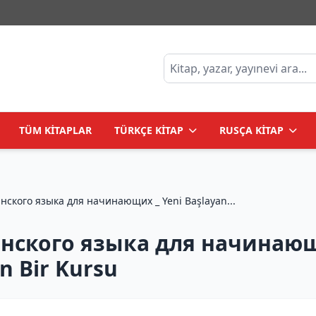
TÜM KİTAPLAR
TÜRKÇE KİTAP
RUSÇA KİTAP
Интенсивный курс испанского языка для начинающих _ Yeni Başlayan...
ского языка для начинающих
un Bir Kursu