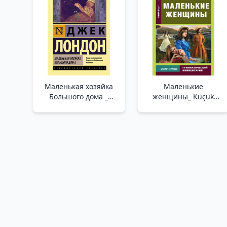
Маленькая хозяйка
Маленькие
Большого дома _
женщины_ Küçük
Büyük Evin Küçük
Kadınlar
Metresi