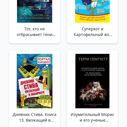
Тот, кто не
Суперкот и
отбрасывает тени
Картофельный вор
(#1) /Gölge Düşmeyen
(выпуск 1) _ Süper
(#1)
Kedi Ve Patates Hırsızı
Дневник Стива. Книга
Изумительный Морис
13. Визжащий в
и его ученые
лабиринте /Steve'İn
грызуны /Şaşırtıcı