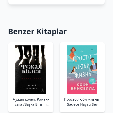
Benzer Kitaplar
Чужая колея. Роман-
Просто люби жизнь_
сага /Başka Birinin
Sadece Hayatı Sev
Rutini. Roma Destanı