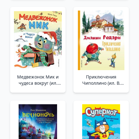
Медвежонок Мик и
Приключения
чудеса вокруг (ил.
Чиполлино (ил. В.
Ф.Э. Ламбера) /Küçük
Челака) /Cipollino'Nun
Mick Ve Etraftaki
Maceraları (V. Chelak
Mucizeler (Hasta F.E.
Tarafından Çizilmiştir)
Lambert)