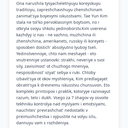
Ona narushila tysyacheletnyuyu koreyskuyu
traditsiyu, zapreshchavshuyu zhenshchinam
zanimat'sya boyevymi iskusstvami. Tae Yun Kim
stala ne tol'ko pervoklassnym boytsom, no i
otkryla svoyu shkolu yedinoborstv.Kim uverena:
kazhdyy iz nas - ne vazhno, muzhchina ili
zhenshchina, amerikanets, russkiy ili koreyets -
sposoben dostich' absolyutno lyuboy tseli.
Yedinstvennoye, chto nam meshayet - eto
vnutrenniye ustanovki: strakhi, neveriye v svoi
sily, zavisimost' ot chuzhogo mneniya,
nesposobnost' vzyat' sebya v ruki. Chtoby
izbavit'sya ot okov myshleniya, Kim predlagayet
obratit'sya k drevnemu iskusstvu chunsuvon. Eto
kompleks printsipov i praktik, kotoryye razvivayut
razum, telo i dukh. Vsego za 7 shagov vy osvoite
tekhniku kontrolya nad myslyami i emotsiyami,
nauchites' prevrashchat' nedostatki v
preimushchestva i vypustite na volyu silu,
dannuyu vam s rozhdeniya.