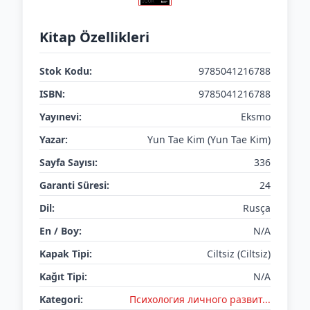
Kitap Özellikleri
Stok Kodu:
9785041216788
ISBN:
9785041216788
Yayınevi:
Eksmo
Yazar:
Yun Tae Kim (Yun Tae Kim)
Sayfa Sayısı:
336
Garanti Süresi:
24
Dil:
Rusça
En / Boy:
N/A
Kapak Tipi:
Ciltsiz (Ciltsiz)
Kağıt Tipi:
N/A
Kategori:
Психология личного развит...