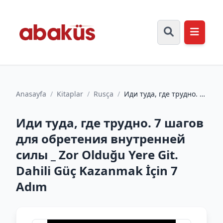
Anasayfa
/
Kitaplar
/
Rusça
/
Иди туда, где трудно. 7
шагов для обретения
внутренней силы _ Zo...
Иди туда, где трудно. 7 шагов
для обретения внутренней
силы _ Zor Olduğu Yere Git.
Dahili Güç Kazanmak İçin 7
Adım