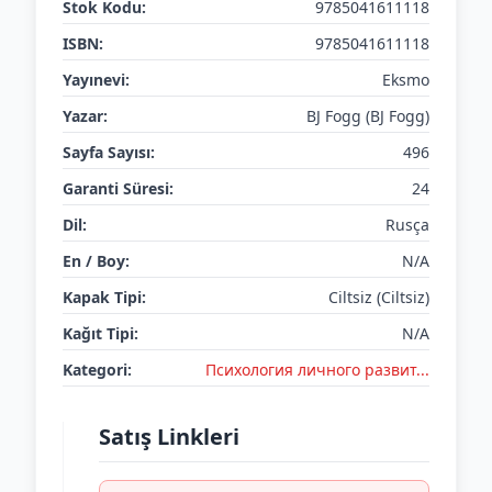
Stok Kodu:
9785041611118
ISBN:
9785041611118
Yayınevi:
Eksmo
Yazar:
BJ Fogg (BJ Fogg)
Sayfa Sayısı:
496
Garanti Süresi:
24
Dil:
Rusça
En / Boy:
N/A
Kapak Tipi:
Ciltsiz (Ciltsiz)
Kağıt Tipi:
N/A
Kategori:
Психология личного развит...
Satış Linkleri