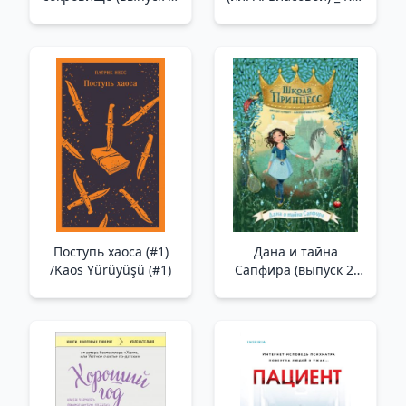
_ Kayıp Hazine (Sayı 2)
Kraliçesi (Il. A. Vlasova)
Поступь хаоса (#1)
Дана и тайна
/Kaos Yürüyüşü (#1)
Сапфира (выпуск 2)
/Dana Ve Safirin Sırrı
(2. Sayı)