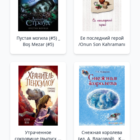
Пустая могила (#5) _
Ее последний герой
Boş Mezar (#5)
/Onun Son Kahramanı
Утраченное
Снежная королева
сокровище (выпуск 2)
(ил. А. Власовой) _ Kar