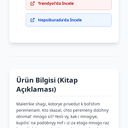
Trendyol'da İncele
Hepsiburada'da İncele
Ürün Bilgisi (Kitap
Açıklaması)
Malenʹkie shagi, kotorye privedut k bolʹshim
peremenam. Kto skazal, chto peremeny dolzhny
otnimat' mnogo sil? Yesli vy, kak i mnogiye,
kupilis' na podobnyy mif i iz-za etogo mnogo raz