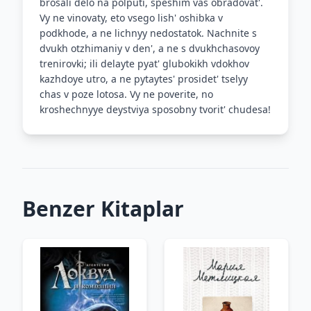
brosali delo na polputi, speshim vas obradovat'.
Vy ne vinovaty, eto vsego lish' oshibka v
podkhode, a ne lichnyy nedostatok. Nachnite s
dvukh otzhimaniy v den', a ne s dvukhchasovoy
trenirovki; ili delayte pyat' glubokikh vdokhov
kazhdoye utro, a ne pytaytes' prosidet' tselyy
chas v poze lotosa. Vy ne poverite, no
kroshechnyye deystviya sposobny tvorit' chudesa!
Benzer Kitaplar