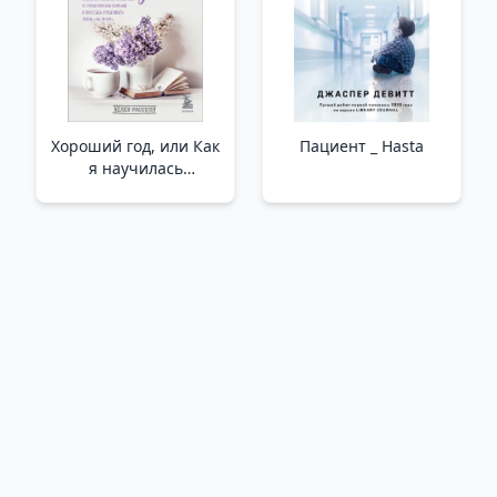
Хороший год, или Как
Пациент _ Hasta
я научилась
принимать неудачи,
отказалась от
романтических
комедий и перестала
откладывать жизнь
"на потом" /Güzel Bir
Yıl Ya Da
Başarısızlıkları
Kabullenmeyi Nasıl
Öğrendiğimi,