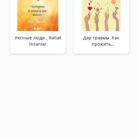
Уютные люди _ Rahat
Дар травмы. Как
İnsanlar
прожить
травмирующие
события и
превратить их в
точку роста
/Travmanın Hediyesi.
Travmatik Olaylarla
Nasıl Yaşanır Ve
Bunları Bir Büyüme
Noktasına Nasıl
Dönüştürülür?