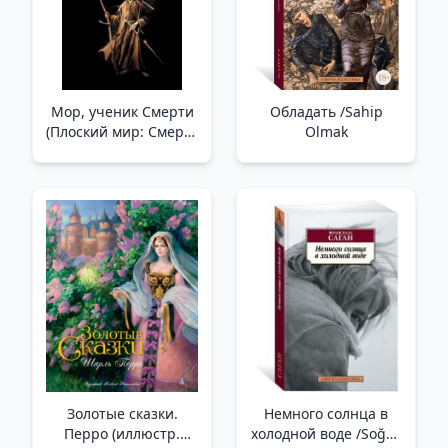
Мор, ученик Смерти
Обладать /Sahip
(Плоский мир: Смерть
Olmak
#1) /Mor, Ölümün
Öğrencisi (Disk
Dünyası: Ölüm #1)
Золотые сказки.
Немного солнца в
Перро (иллюстр.
холодной воде /Soğuk