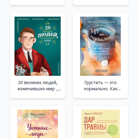
Рейпольского А.) _
Suda Biraz Güneş
Altın Masallar. Perrault
(Illust. Rupolsky A.)
20 великих людей,
Грустить — это
изменивших мир _
нормально. Как
Dünyayı Değiştiren 20
найти опору, когда в
Harika İnsan
жизни все идет не
так /Üzgün ​​Olmak
Sorun Değil. Hayatta
Her Şey Ters Gittiğinde
Nasıl Destek Bulunur?