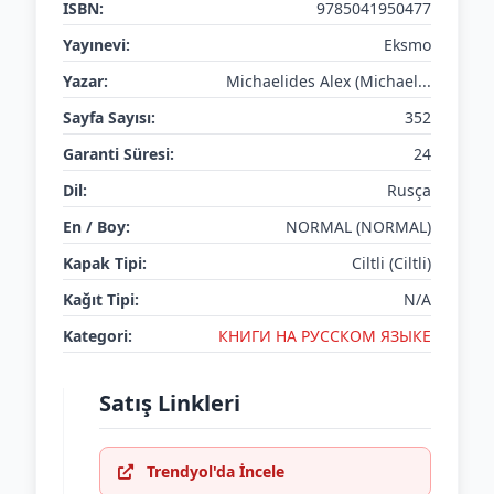
ISBN:
9785041950477
Yayınevi:
Eksmo
Yazar:
Michaelides Alex (Michael...
Sayfa Sayısı:
352
Garanti Süresi:
24
Dil:
Rusça
En / Boy:
NORMAL (NORMAL)
Kapak Tipi:
Ciltli (Ciltli)
Kağıt Tipi:
N/A
Kategori:
КНИГИ НА РУССКОМ ЯЗЫКЕ
Satış Linkleri
Trendyol'da İncele