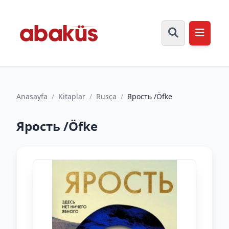
Anasayfa
/
Kitaplar
/
Rusça
/
Ярость /Öfke
Ярость /Öfke