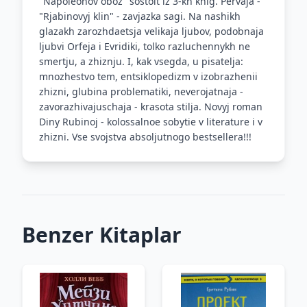
"Napoleonov oboz" sostoit iz 3-kh knig. Pervaja -
"Rjabinovyj klin" - zavjazka sagi. Na nashikh
glazakh zarozhdaetsja velikaja ljubov, podobnaja
ljubvi Orfeja i Evridiki, tolko razluchennykh ne
smertju, a zhiznju. I, kak vsegda, u pisatelja:
mnozhestvo tem, entsiklopedizm v izobrazhenii
zhizni, glubina problematiki, neverojatnaja -
zavorazhivajuschaja - krasota stilja. Novyj roman
Diny Rubinoj - kolossalnoe sobytie v literature i v
zhizni. Vse svojstva absoljutnogo bestsellera!!!
Benzer Kitaplar