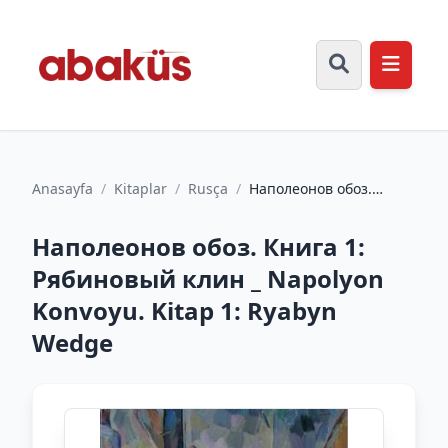
Anasayfa
/
Kitaplar
/
Rusça
/
Наполеонов обоз.
Книга 1: Рябиновый
клин _ Napolyon
Наполеонов обоз. Книга 1:
Konvoyu. Kit...
Рябиновый клин _ Napolyon
Konvoyu. Kitap 1: Ryabyn
Wedge