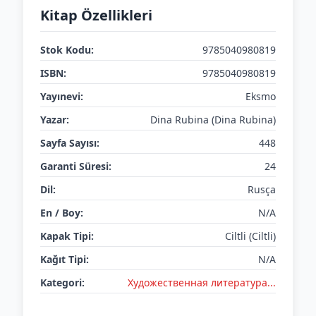
Kitap Özellikleri
Stok Kodu:
9785040980819
ISBN:
9785040980819
Yayınevi:
Eksmo
Yazar:
Dina Rubina (Dina Rubina)
Sayfa Sayısı:
448
Garanti Süresi:
24
Dil:
Rusça
En / Boy:
N/A
Kapak Tipi:
Ciltli (Ciltli)
Kağıt Tipi:
N/A
Kategori:
Художественная литература...