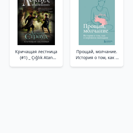
Edilmesinin Bizi Nasıl
Savunmasız Hale
Getirdiğine Dair
Hikayeler
Кричащая лестница
Прощай, молчание.
(#1) _ Çığlık Atan
История о том, как я
Merdivenler (#1)
пережила выкидыш
/Hoşçakal Sessizlik.
Nasıl Düşük
Yaptığımın Hikayesi