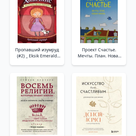
Пропавший изумруд
Проект Счастье.
(#2) _ Eksik Emerald
Мечты. План. Новая
(#2)
жизнь /Mutluluk
Projesi. Rüyalar. Plan.
Yeni Hayat