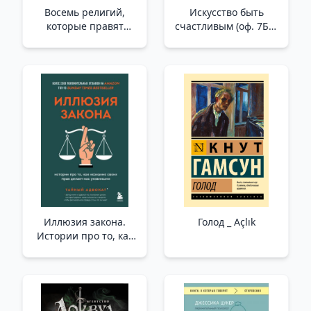
Восемь религий,
Искусство быть
которые правят
счастливым (оф. 7БЦ)
миром: Все об их
(новое оформление)
соперничестве,
/Mutlu Olma Sanatı
сходстве и различиях
(7Bc Kapalı) (Yeni
(2-е издание) /Dünyayı
Tasarım)
Yöneten Sekiz Din:
Rekabetleri,
Benzerlikleri Ve
Farklılıkları Hakkında
Her Şey (2. Baskı)
Иллюзия закона.
Голод _ Açlık
Истории про то, как
незнание своих прав
делает нас
уязвимыми /Hukuk
Yanılsaması.
Haklarımızın Göz Ardı