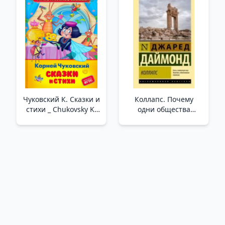
Hikayeler
Чуковский К. Сказки и
Коллапс. Почему
стихи _ Chukovsky K.
одни общества
Masallar Ve Şiirler
приходят к
процветанию, а
другие - к гибели _
Yıkılmak. Neden Bazı
Toplumlar Gelişirken
Diğerleri Başarısız
Oluyor?