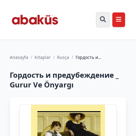
Anasayfa
/
Kitaplar
/
Rusça
/
Гордость и
предубеждение _ Gurur
Ve Önyargı
Гордость и предубеждение _
Gurur Ve Önyargı