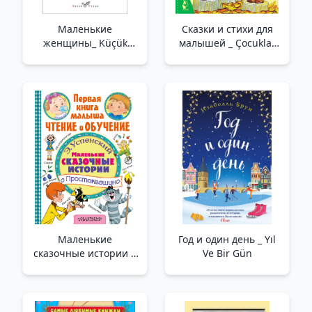
Маленькие
Сказки и стихи для
женщины_ Küçük
малышей _ Çocuklar
Kadınlar
İçin Masallar Ve Şiirler
Маленькие
Год и один день _ Yıl
сказочные истории о
Ve Bir Gün
Простоквашино _
Küçük Peri -
Prostokvashino
Hakkında Geçen