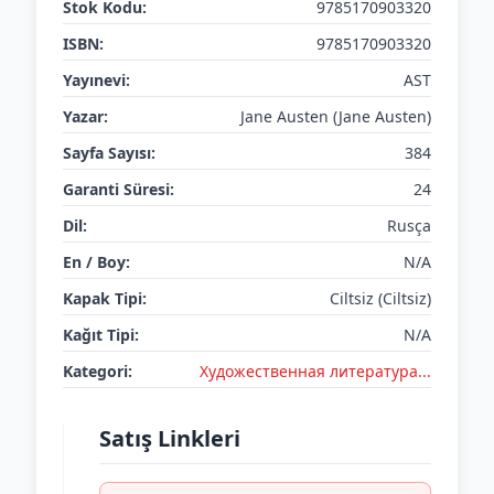
Stok Kodu:
9785170903320
ISBN:
9785170903320
Yayınevi:
AST
Yazar:
Jane Austen (Jane Austen)
Sayfa Sayısı:
384
Garanti Süresi:
24
Dil:
Rusça
En / Boy:
N/A
Kapak Tipi:
Ciltsiz (Ciltsiz)
Kağıt Tipi:
N/A
Kategori:
Художественная литература...
Satış Linkleri