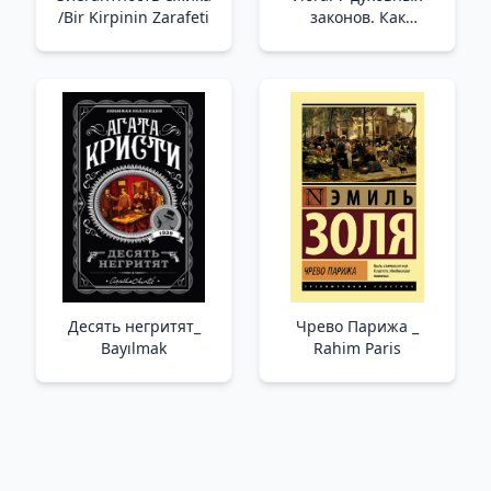
/Bir Kirpinin Zarafeti
законов. Как
исцелить свое тело,
разум и дух /Yoga: 7
Ruhsal Yasa.
Bedeninizi, Zihninizi
Ve Ruhunuzu Nasıl
İyileştirirsiniz?
Десять негритят_
Чрево Парижа _
Bayılmak
Rahim Paris