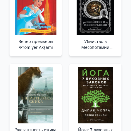
Вечер премьеры
Убийство в
/Prömiyer Akşamı
Месопотамии
/Mezopotamya'Da
Cinayet
Элегантность ежика
Йога: 7 духовных