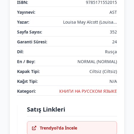
ISBN:
9785171552015
Yayınevi:
AST
Yazar:
Louisa May Alcott (Louisa...
Sayfa Sayısı:
352
Garanti Süresi:
24
Dil:
Rusça
En / Boy:
NORMAL (NORMAL)
Kapak Tipi:
Ciltsiz (Ciltsiz)
Kağıt Tipi:
N/A
Kategori:
КНИГИ НА РУССКОМ ЯЗЫКЕ
Satış Linkleri
Trendyol'da İncele