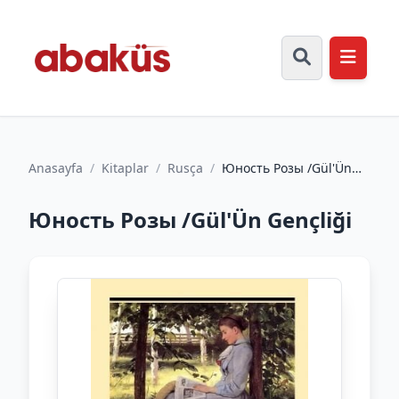
Anasayfa
/
Kitaplar
/
Rusça
/
Юность Розы /Gül'Ün
Gençliği
Юность Розы /Gül'Ün Gençliği