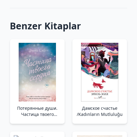
Benzer Kitaplar
Потерянные души.
Дамское счастье
Частица твоего
/Kadınların Mutluluğu
сердца (#3) /Kayıp
Ruhlar. Kalbinin Bir
Parçası (#3)