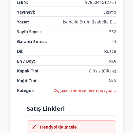
ISBN:
9785041612764
Yayınevi:
Eksmo
Yazar:
İsabelle Brum (İsabelle B...
Sayfa Sayısı:
352
Garanti Süresi:
24
Dil:
Rusça
En / Boy:
N/A
Kapak Tipi:
Ciltsiz (Ciltsiz)
Kağıt Tipi:
N/A
Kategori:
Художественная литература...
Satış Linkleri
Trendyol'da İncele