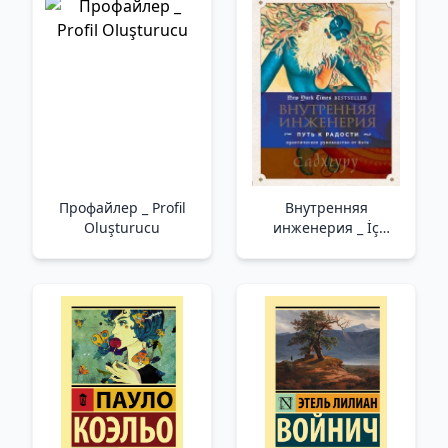
Профайлер _ Profil
Внутренняя
Oluşturucu
инженерия _ İç
Mühendislik