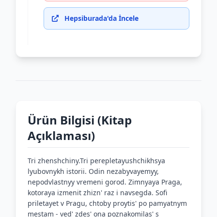
Hepsiburada'da İncele
Ürün Bilgisi (Kitap
Açıklaması)
Tri zhenshchiny.Tri perepletayushchikhsya
lyubovnykh istorii. Odin nezabyvayemyy,
nepodvlastnyy vremeni gorod. Zimnyaya Praga,
kotoraya izmenit zhizn' raz i navsegda. Sofi
priletayet v Pragu, chtoby proytis' po pamyatnym
mestam - ved' zdes' ona poznakomilas' s