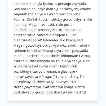
Robinom. Eto byla lyubov' s pervogo vzglyada.
God nazad oni priyekhali syuda vdvoyem, chtoby
zagadat' zhelaniye o skorom vyzdorovlenii
Robina. Oni tak khoteli, chtoby gorod uslyshal ikh
i pomog. Megan reshayet, chto posle
neudachnogo romana yey srochno nuzhna
perezagruzka. Vmeste s drugom Olli oni
planiruyut sobrat' fotomaterial o Prage, ved'
Megan gotovitsya otkryt' vystavku svoikh rabot v
rodnom Londone. Khoup vsyu zhizn' posvyatila
muzhu, docheri i domashnim khlopotam i vdrug
osoznala, chto nikogda ne zhila dlya sebya. Ona
kruto menyayet svoyu zhizn': beret uroki
vozhdeniya, zavodit roman, a glavnoye -
otpravlyayetsya v Pragu. Tri zhenshchiny. Tri
perepletayushchiyesya lyubovnyye istorii.
Nezabyvayemaya, skazochnaya Praga. Dobro
pozhalovat' v gorod, gde sbyvayutsya mechty!