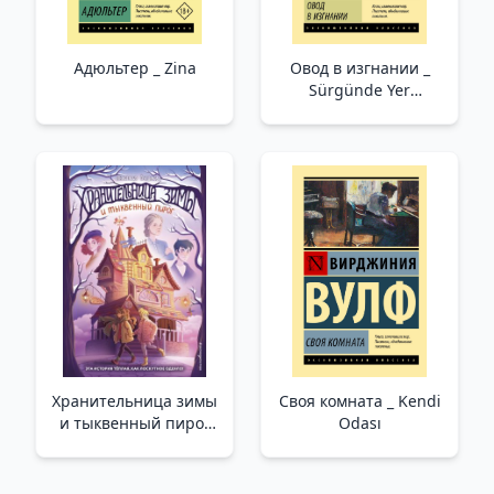
Адюльтер _ Zina
Овод в изгнании _
Sürgünde Yer
Değiştirme
Хранительница зимы
Своя комната _ Kendi
и тыквенный пирог
Odası
(выпуск 1) /Kış Bekçisi
Ve Balkabağı Turtası
(1. Sayı)