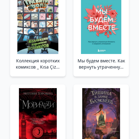
Коллекция коротких
Мы будем вместе. Как
комиксов _ Kısa Çizgi
вернуть утраченную
Roman Koleksiyonu
близость и сохранить
отношения (новое
оформление) /Birlikte
Olacağız. Kaybedilen
Yakınlık Nasıl Yeniden
Kazanılır Ve İlişkiler
Nasıl Kurtarılır (Yeni
Tasarım)