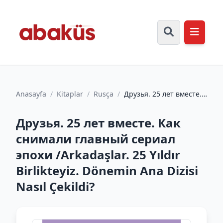
Anasayfa
/
Kitaplar
/
Rusça
/
Друзья. 25 лет вместе.
Как снимали главный
сериал эпохи
Друзья. 25 лет вместе. Как
/Arkadaş...
снимали главный сериал
эпохи /Arkadaşlar. 25 Yıldır
Birlikteyiz. Dönemin Ana Dizisi
Nasıl Çekildi?