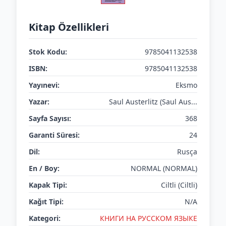
Kitap Özellikleri
Stok Kodu:
9785041132538
ISBN:
9785041132538
Yayınevi:
Eksmo
Yazar:
Saul Austerlitz (Saul Aus...
Sayfa Sayısı:
368
Garanti Süresi:
24
Dil:
Rusça
En / Boy:
NORMAL (NORMAL)
Kapak Tipi:
Ciltli (Ciltli)
Kağıt Tipi:
N/A
Kategori:
КНИГИ НА РУССКОМ ЯЗЫКЕ