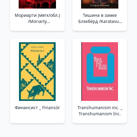
Мориарти (мягк/обл.)
Тишина в замке
/Moriarty
Блэкбёрд /Karatavuk
(Yumuşak/Normal)
Kalesi'Nde Sessizlik
Финансист _ Finansör
Transhumanism inc. _
Transhumanism İnc.