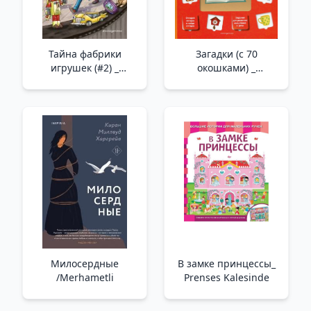
Тайна фабрики
Загадки (с 70
игрушек (#2) _
окошками) _
Oyuncak Fabrikası
Bilmeceler (70
Gizemi
Pencereli)
Милосердные
В замке принцессы_
/Merhametli
Prenses Kalesinde