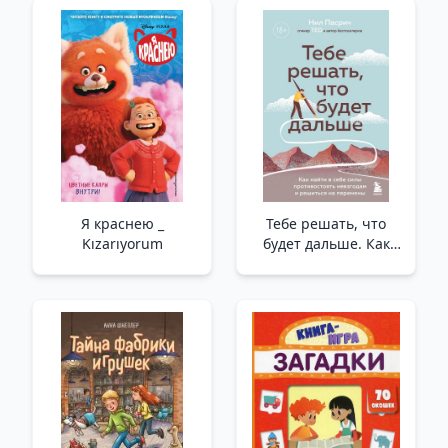
Я краснею _
Тебе решать, что
Kızarıyorum
будет дальше. Как
найти в себе силы
противостоять
невзгодам и
решиться на
перемены_ Bundan
Sonra Ne Olacağına S