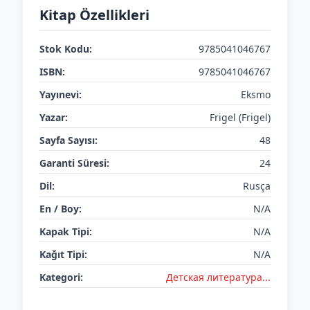
Kitap Özellikleri
Stok Kodu:
9785041046767
ISBN:
9785041046767
Yayınevi:
Eksmo
Yazar:
Frigel (Frigel)
Sayfa Sayısı:
48
Garanti Süresi:
24
Dil:
Rusça
En / Boy:
N/A
Kapak Tipi:
N/A
Kağıt Tipi:
N/A
Kategori:
Детская литератураㅤㅤㅤ...