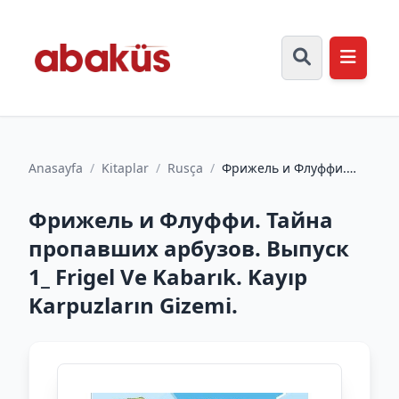
Anasayfa
/
Kitaplar
/
Rusça
/
Фрижель и Флуффи.
Тайна пропавших
арбузов. Выпуск 1_
Фрижель и Флуффи. Тайна
Frigel Ve Ka...
пропавших арбузов. Выпуск
1_ Frigel Ve Kabarık. Kayıp
Karpuzların Gizemi.