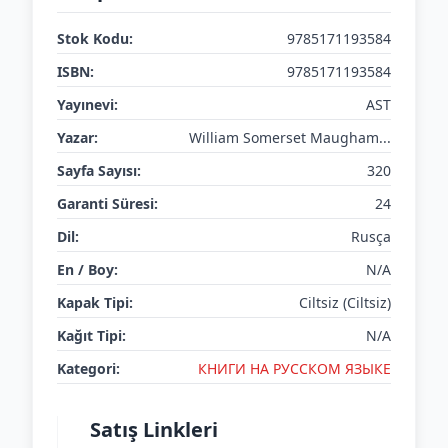
Stok Kodu:
9785171193584
ISBN:
9785171193584
Yayınevi:
AST
Yazar:
William Somerset Maugham...
Sayfa Sayısı:
320
Garanti Süresi:
24
Dil:
Rusça
En / Boy:
N/A
Kapak Tipi:
Ciltsiz (Ciltsiz)
Kağıt Tipi:
N/A
Kategori:
КНИГИ НА РУССКОМ ЯЗЫКЕ
Satış Linkleri