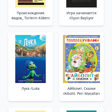
Происхождение
Игра начинается
видов_ Türlerin Kökeni
/Oyun Başlıyor
Лука /Luka
Айболит. Сказки
/Aibolit. Peri Masalları