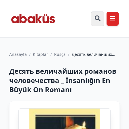
Anasayfa
/
Kitaplar
/
Rusça
/
Десять величайших
романов человечества
_ İnsanlığın En Büyük
Десять величайших романов
On R...
человечества _ İnsanlığın En
Büyük On Romanı