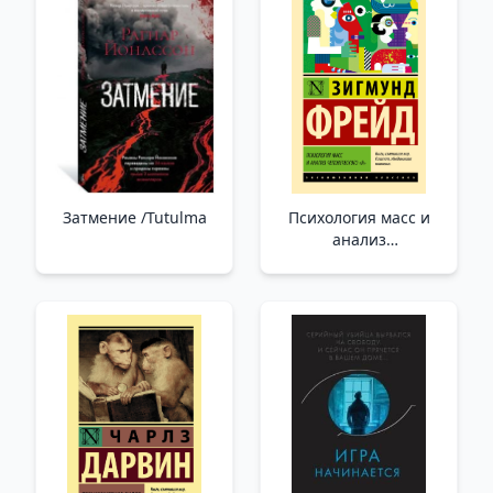
Затмение /Tutulma
Психология масс и
анализ
человеческого "я" _
Kitlelerin Psikolojisi Ve
İnsanın Analizi İ