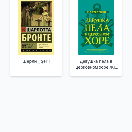
Шерли _ Şerli
Девушка пела в
церковном хоре /Kız
Kilise Korosunda Şarkı
Söyledi