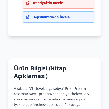
Trendyol'da İncele
Hepsiburada'da İncele
Ürün Bilgisi (Kitap
Açıklaması)
V rabote "Chelovek dlya sebya" Erikh Fromm
rassmatrivayet prednaznacheniye cheloveka v
sovremennom mire, osvobodivshem yego ot
tyazhelogo fizicheskogo truda. Razvivaya