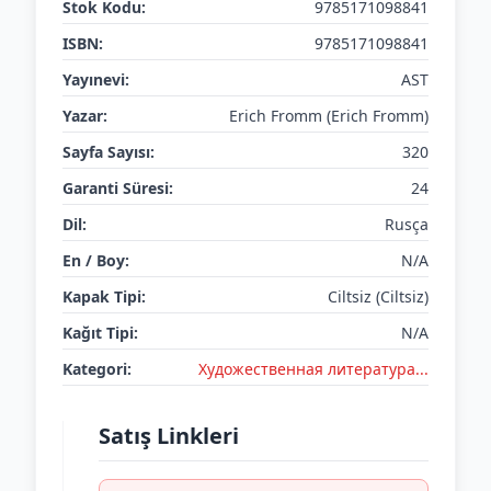
Stok Kodu:
9785171098841
ISBN:
9785171098841
Yayınevi:
AST
Yazar:
Erich Fromm (Erich Fromm)
Sayfa Sayısı:
320
Garanti Süresi:
24
Dil:
Rusça
En / Boy:
N/A
Kapak Tipi:
Ciltsiz (Ciltsiz)
Kağıt Tipi:
N/A
Kategori:
Художественная литература...
Satış Linkleri