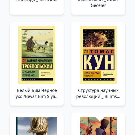
Geceler
Белый Бим Черное
Структура научных
ухо /Beyaz Bim Siyah
революций _ Bilimsel
Kulak
Devrimlerin Yapısı