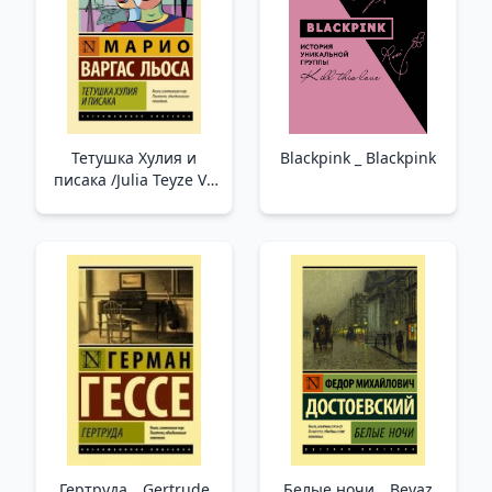
Тетушка Хулия и
Blackpink _ Blackpink
писака /Julia Teyze Ve
Karalamacı
Гертруда _ Gertrude
Белые ночи _ Beyaz