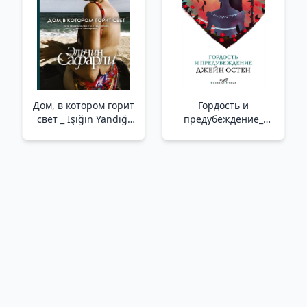
Дом, в котором горит
Гордость и
свет _ Işığın Yandığı
предубеждение_
Ev
Gurur Ve Önyargı