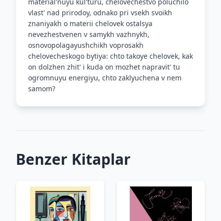
material'nuyu kul'turu, chelovechestvo poluchilo
vlast' nad prirodoy, odnako pri vsekh svoikh
znaniyakh o materii chelovek ostalsya
nevezhestvenen v samykh vazhnykh,
osnovopolagayushchikh voprosakh
chelovecheskogo bytiya: chto takoye chelovek, kak
on dolzhen zhit' i kuda on mozhet napravit' tu
ogromnuyu energiyu, chto zaklyuchena v nem
samom?
Benzer Kitaplar