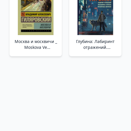
Москва и москвичи _
Глубина: Лабиринт
Moskova Ve
отражений.
Moskovalılar
Фальшивые зеркала.
Прозрачные витражи
/Derinlik:
Yansımalardan Oluşan
Bir Labirent. Sahte
Aynalar. Şeffaf Vitray