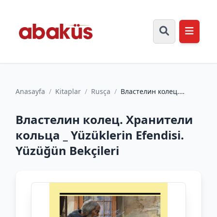
Anasayfa
/
Kitaplar
/
Rusça
/
Властелин колец.
Хранители кольца _
Yüzüklerin Efendisi.
Властелин колец. Хранители
Yüzüğün...
кольца _ Yüzüklerin Efendisi.
Yüzüğün Bekçileri