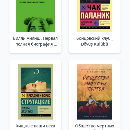
Билли Айлиш. Первая
Бойцовский клуб _
полная биография _
Dövüş Kulübü
Billy Ailish. İlk Tam
Biyografi
Хищные вещи века
Общество мертвых