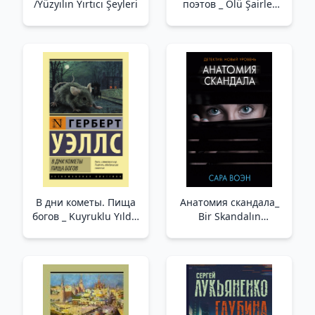
/Yüzyılın Yırtıcı Şeyleri
поэтов _ Ölü Şairler
Topluluğu
В дни кометы. Пища
Анатомия скандала_
богов _ Kuyruklu Yıldız
Bir Skandalın
Günlerinde. Tanrıların
Anatomisi
Yiyecekleri