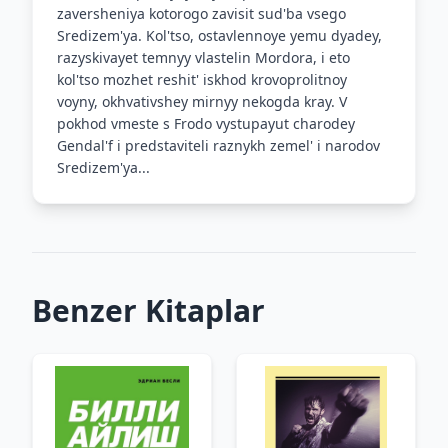
zaversheniya kotorogo zavisit sud'ba vsego
Sredizem'ya. Kol'tso, ostavlennoye yemu dyadey,
razyskivayet temnyy vlastelin Mordora, i eto
kol'tso mozhet reshit' iskhod krovoprolitnoy
voyny, okhvativshey mirnyy nekogda kray. V
pokhod vmeste s Frodo vystupayut charodey
Gendal'f i predstaviteli raznykh zemel' i narodov
Sredizem'ya...
Benzer Kitaplar