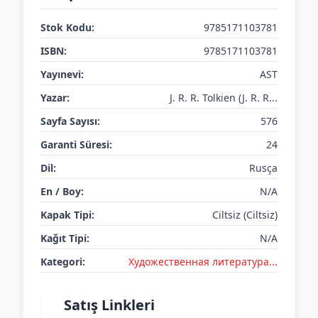
Stok Kodu:
9785171103781
ISBN:
9785171103781
Yayınevi:
AST
Yazar:
J. R. R. Tolkien (J. R. R...
Sayfa Sayısı:
576
Garanti Süresi:
24
Dil:
Rusça
En / Boy:
N/A
Kapak Tipi:
Ciltsiz (Ciltsiz)
Kağıt Tipi:
N/A
Kategori:
Художественная литература...
Satış Linkleri