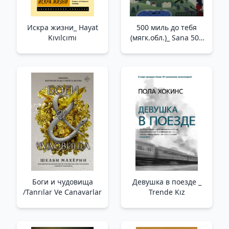
Искра жизни_ Hayat
500 миль до тебя
Kıvılcımı
(мягк.обл.)_ Sana 500
Mil
Боги и чудовища
Девушка в поезде _
/Tanrılar Ve Canavarlar
Trende Kız