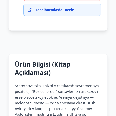
Hepsiburada'da İncele
Ürün Bilgisi (Kitap
Açıklaması)
Sceny sovetskoj zhizni v rasskazah sovremennyh
pisatelej. "Bez ocheredi” sostavlen iz rasskazov i
esse o sovetskoy epokhe. Vremya deystviya —
molodost', mesto — odna shestaya chast' sushi.
Avtory etoy knigi — pionervozhatyy Yevgeniy
Vodolazkin, modnitsa Lyudmila Ulitskaya,