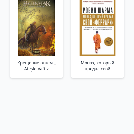
Крещение огнем _
Монах, который
Ateşle Vaftiz
продал свой
"феррари" _
Ferrari'Sini Satan Keşiş