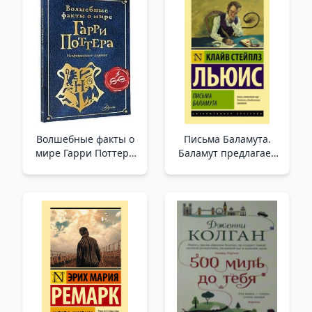
Волшебные факты о
Письма Баламута.
мире Гарри Поттера
Баламут предлагает
/Harry Potter Dünyası
тост /Screwtape'Den
Hakkında Sihirli
Mektuplar. Screwtape
Gerçekler
Kadeh Kaldırmayı
Teklif Ediyor