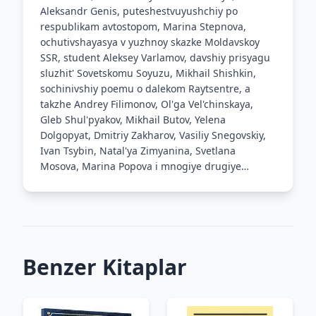
Aleksandr Genis, puteshestvuyushchiy po
respublikam avtostopom, Marina Stepnova,
ochutivshayasya v yuzhnoy skazke Moldavskoy
SSR, student Aleksey Varlamov, davshiy prisyagu
sluzhit' Sovetskomu Soyuzu, Mikhail Shishkin,
sochinivshiy poemu o dalekom Raytsentre, a
takzhe Andrey Filimonov, Ol'ga Vel'chinskaya,
Gleb Shul'pyakov, Mikhail Butov, Yelena
Dolgopyat, Dmitriy Zakharov, Vasiliy Snegovskiy,
Ivan Tsybin, Natal'ya Zimyanina, Svetlana
Mosova, Marina Popova i mnogiye drugiye…
Benzer Kitaplar