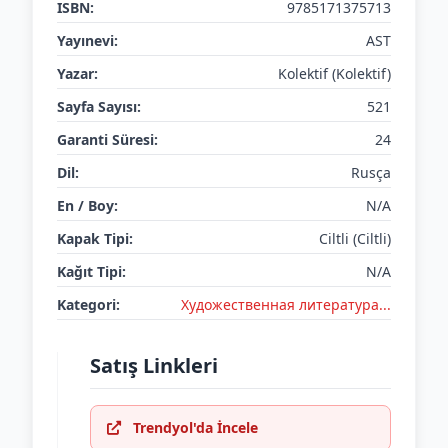
ISBN:
9785171375713
Yayınevi:
AST
Yazar:
Kolektif (Kolektif)
Sayfa Sayısı:
521
Garanti Süresi:
24
Dil:
Rusça
En / Boy:
N/A
Kapak Tipi:
Ciltli (Ciltli)
Kağıt Tipi:
N/A
Kategori:
Художественная литература...
Satış Linkleri
Trendyol'da İncele