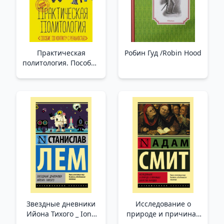
Практическая
Робин Гуд /Robin Hood
политология. Пособие
по контакту с
реальностью /Pratik
Siyaset Bilimi.
Gerçeklikle Temasa
Geçme Rehberi
Звездные дневники
Исследование о
Ийона Тихого _ Iona
природе и причинах
Tikho'Nun Yıldız
богатства народов _