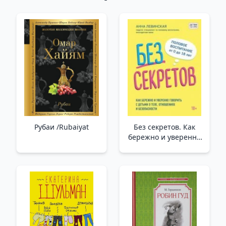
Рубаи /Rubaiyat
Без секретов. Как
бережно и уверенно
говорить с детьми о
теле, отношениях и
безопасности _ Sırlar
Yok. Çocuklarla Beden,
İlişkiler Ve Güvenlik
Hakkında Nazik Ve
Kendinden Emin Bir
Şekilde Nasıl Konuşu