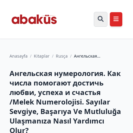
Anasayfa
/
Kitaplar
/
Rusça
/
Ангельская
нумерология. Как числа
помогают достичь
Ангельская нумерология. Как
любви, успеха...
числа помогают достичь
любви, успеха и счастья
/Melek Numerolojisi. Sayılar
Sevgiye, Başarıya Ve Mutluluğa
Ulaşmanıza Nasıl Yardımcı
Olur?