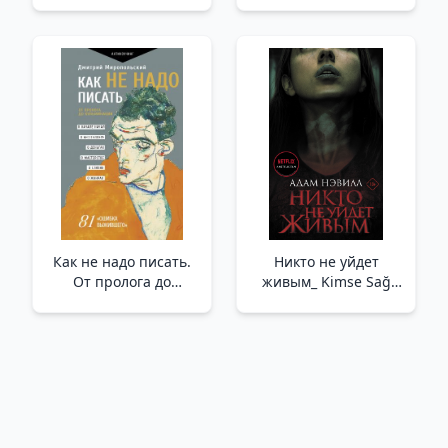
Günlükleri
Halkların Zenginliğinin
Doğası Ve Nedenleri
Üzerine Araştırma
Как не надо писать.
Никто не уйдет
От пролога до
живым_ Kimse Sağ
кульминации /Nasıl
Çıkamaz
Yazılmamalı? Girişten
Doruğa