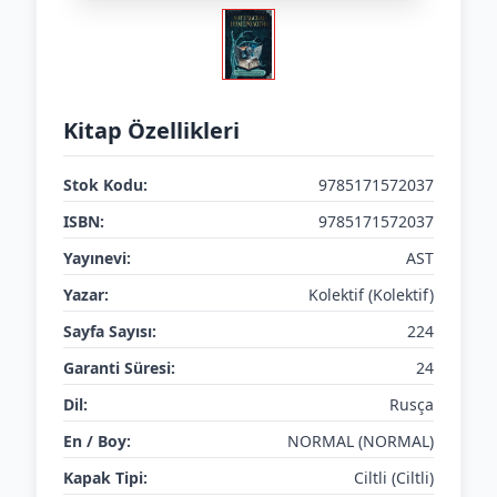
Kitap Özellikleri
Stok Kodu:
9785171572037
ISBN:
9785171572037
Yayınevi:
AST
Yazar:
Kolektif (Kolektif)
Sayfa Sayısı:
224
Garanti Süresi:
24
Dil:
Rusça
En / Boy:
NORMAL (NORMAL)
Kapak Tipi:
Ciltli (Ciltli)