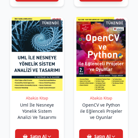
TÜKENDİ
TÜKENDİ
Abaküs Kitap
Abaküs Kitap
Uml İle Nesneye
OpenCV ve Python
Yönelik Sistem
ile Eğlenceli Projeler
Analizi Ve Tasarımı
ve Oyunlar
Satın Al
Satın Al