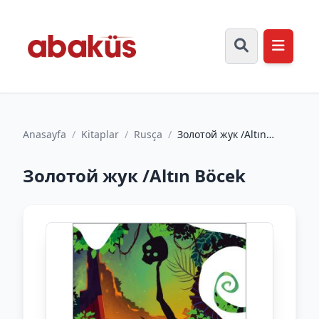
Anasayfa
/
Kitaplar
/
Rusça
/
Золотой жук /Altın
Böcek
Золотой жук /Altın Böcek