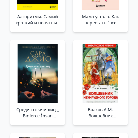
Алгоритмы. Самый
Мама устала. Как
краткий и понятный
перестать "все
курс _ Algoritmalar. En
успевать" и сделать
Kısa Ve En Anlaşılabilir
самое главное
Kurs
/Annem Yorgun. "Her
Şeyi Yapmayı" Nasıl
Bırakabilir Ve En
Önemli Şeyi Nasıl
Yapabilirsiniz?
Среди тысячи лиц _
Волков А.М.
Binlerce İnsan
Волшебник
Arasında
Изумрудного города _
Oz Büyücüsü