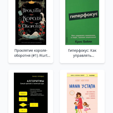
Проклятие короля-
Гиперфокус: Как
оборотня (#1) /Kurt
управлять
Adam Kralın Laneti
вниманием в мире,
(#1)
полном отвлечений
/Hiperfokus: Dikkat
Dağınıklıklarıyla Dolu
Bir Dünyada Dikkat
Nasıl Yönetilir?