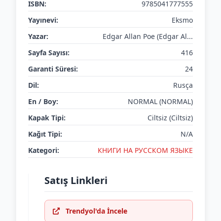
ISBN:
9785041777555
Yayınevi:
Eksmo
Yazar:
Edgar Allan Poe (Edgar Al...
Sayfa Sayısı:
416
Garanti Süresi:
24
Dil:
Rusça
En / Boy:
NORMAL (NORMAL)
Kapak Tipi:
Ciltsiz (Ciltsiz)
Kağıt Tipi:
N/A
Kategori:
КНИГИ НА РУССКОМ ЯЗЫКЕ
Satış Linkleri
Trendyol'da İncele