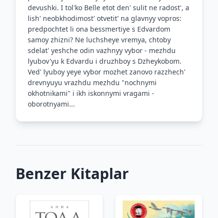
devushki. I tol'ko Belle etot den' sulit ne radost', a
lish' neobkhodimost' otvetit' na glavnyy vopros:
predpochtet li ona bessmertiye s Edvardom
samoy zhizni? Ne luchsheye vremya, chtoby
sdelat' yeshche odin vazhnyy vybor - mezhdu
lyubov'yu k Edvardu i druzhboy s Dzheykobom.
Ved' lyuboy yeye vybor mozhet zanovo razzhech'
drevnyuyu vrazhdu mezhdu "nochnymi
okhotnikami" i ikh iskonnymi vragami -
oborotnyami...
Benzer Kitaplar