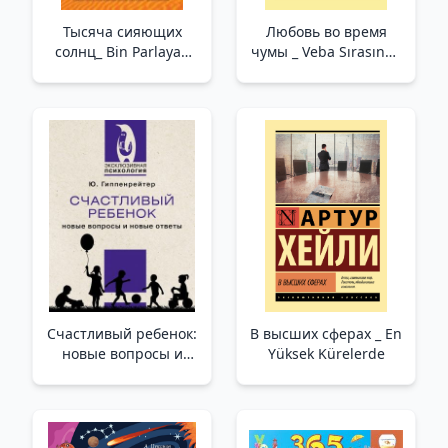
Тысяча сияющих
Любовь во время
солнц_ Bin Parlayan
чумы _ Veba Sırasında
Güneş
Aşk
Счастливый ребенок:
В высших сферах _ En
новые вопросы и
Yüksek Kürelerde
новые ответы /Mutlu
Çocuk: Yeni Sorular Ve
Yeni Cevaplar