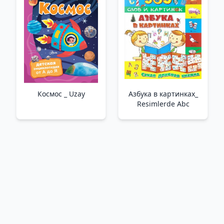
Космос _ Uzay
Азбука в картинках_
Resimlerde Abc