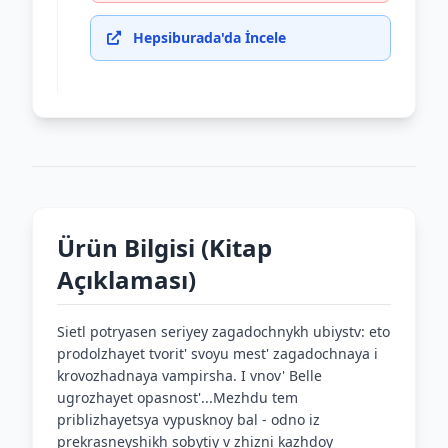
Hepsiburada'da İncele
Ürün Bilgisi (Kitap
Açıklaması)
Sietl potryasen seriyey zagadochnykh ubiystv: eto
prodolzhayet tvorit' svoyu mest' zagadochnaya i
krovozhadnaya vampirsha. I vnov' Belle
ugrozhayet opasnost'...Mezhdu tem
priblizhayetsya vypusknoy bal - odno iz
prekrasneyshikh sobytiy v zhizni kazhdoy