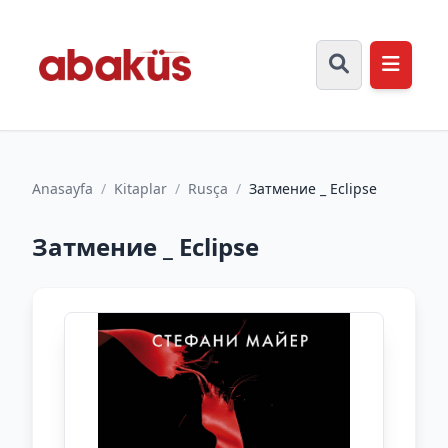
Anasayfa
/
Kitaplar
/
Rusça
/
Затмение _ Eclipse
Затмение _ Eclipse