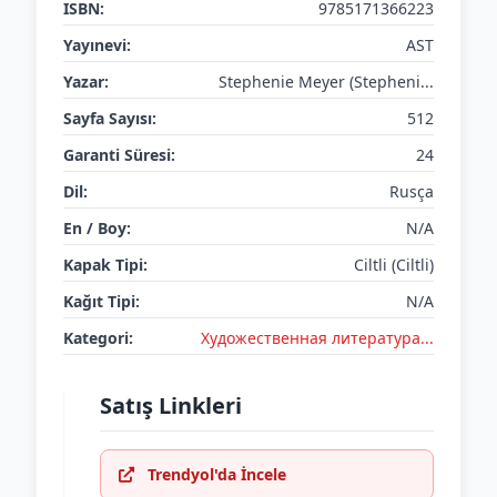
ISBN:
9785171366223
Yayınevi:
AST
Yazar:
Stephenie Meyer (Stepheni...
Sayfa Sayısı:
512
Garanti Süresi:
24
Dil:
Rusça
En / Boy:
N/A
Kapak Tipi:
Ciltli (Ciltli)
Kağıt Tipi:
N/A
Kategori:
Художественная литература...
Satış Linkleri
Trendyol'da İncele