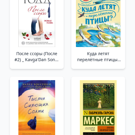
После ссоры (После
Куда летят
#2) _ Kavga'Dan Sonra
перелётные птицы?
( Sonra 2)
/Göçmen Kuşlar
Nereye Uçar?