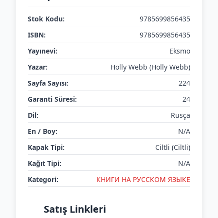
Stok Kodu:
9785699856435
ISBN:
9785699856435
Yayınevi:
Eksmo
Yazar:
Holly Webb (Holly Webb)
Sayfa Sayısı:
224
Garanti Süresi:
24
Dil:
Rusça
En / Boy:
N/A
Kapak Tipi:
Ciltli (Ciltli)
Kağıt Tipi:
N/A
Kategori:
КНИГИ НА РУССКОМ ЯЗЫКЕ
Satış Linkleri