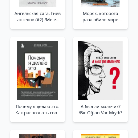
Ангельская сага. Гнев
Моряк, которого
ангелов (#2) /Melek
разлюбило море
Efsanesi. Meleklerin
/Denize Olan Aşkını
Gazabı (#2)
Kaybeden Denizci
Почему я делаю это.
А был ли мальчик?
Как распознать свои
/Bir Oğlan Var Mıydı?
психологические
защиты и научиться
справляться с
неприятными