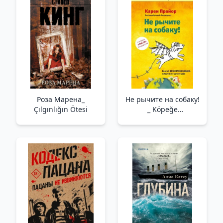
эмоциями и
последствиями
детских травм _ Bunu
Neden Yapıyorum?
Роза Марена_
Не рычите на собаку!
Çılgınlığın Ötesi
_ Köpeğe
Homurdanmayın!