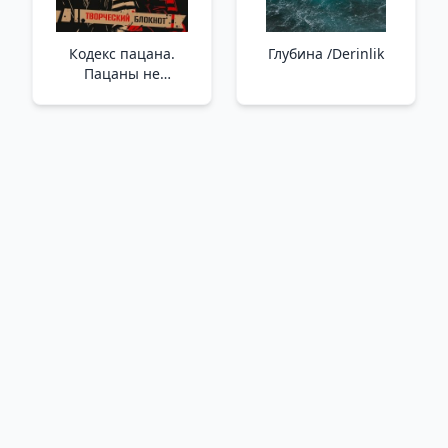
Кодекс пацана.
Глубина /Derinlik
Пацаны не
извиняются /Çocuğun
Kodu. Çocuklar Özür
Dilemiyor