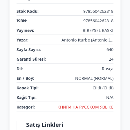
Stok Kodu:
9785604262818
ISBN:
9785604262818
Yayınevi:
BİREYSEL BASKI
Yazar:
Antonio Iturbe (Antonio I...
Sayfa Sayısı:
640
Garanti Süresi:
24
Dil:
Rusça
En / Boy:
NORMAL (NORMAL)
Kapak Tipi:
Ciltli (Ciltli)
Kağıt Tipi:
N/A
Kategori:
КНИГИ НА РУССКОМ ЯЗЫКЕ
Satış Linkleri