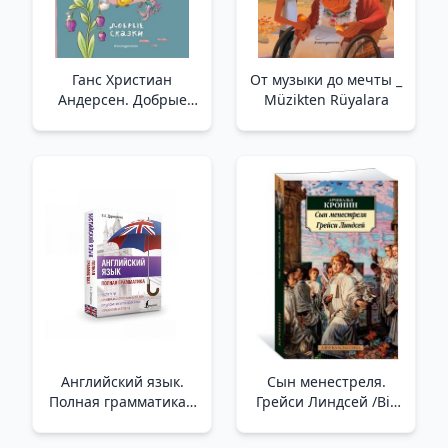
Ганс Христиан
От музыки до мечты _
Андерсен. Добрые
Müzikten Rüyalara
сказки (ил. Л. Лаубер)
/Hans Christian
Andersen. İyi Peri
Masalları (Hasta L.
Lauber)
Английский язык.
Сын менестреля.
Полная грамматика /
Грейси Линдсей /Bir
İngilizce Dili. Tam
Ozanın Oğlu. Gracie
Gramer
Lindsay