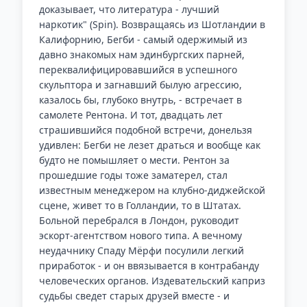
доказывает, что литература - лучший
наркотик" (Spin). Возвращаясь из Шотландии в
Калифорнию, Бегби - самый одержимый из
давно знакомых нам эдинбургских парней,
переквалифицировавшийся в успешного
скульптора и загнавший былую агрессию,
казалось бы, глубоко внутрь, - встречает в
самолете Рентона. И тот, двадцать лет
страшившийся подобной встречи, донельзя
удивлен: Бегби не лезет драться и вообще как
будто не помышляет о мести. Рентон за
прошедшие годы тоже заматерел, стал
известным менеджером на клубно-диджейской
сцене, живет то в Голландии, то в Штатах.
Больной перебрался в Лондон, руководит
эскорт-агентством нового типа. А вечному
неудачнику Спаду Мёрфи посулили легкий
приработок - и он ввязывается в контрабанду
человеческих органов. Издевательский каприз
судьбы сведет старых друзей вместе - и