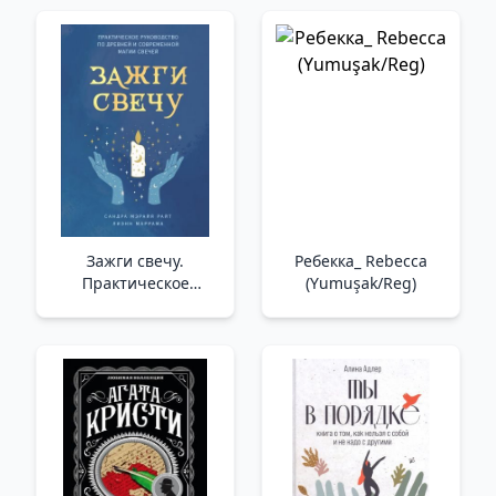
Зажги свечу.
Ребекка_ Rebecca
Практическое
(Yumuşak/Reg)
руководство по
древней и
современной магии
свечей /Bir Mum Yak.
Antik Ve Modern Mum
Büyüsü İçin Pratik Bir
Kılavuz