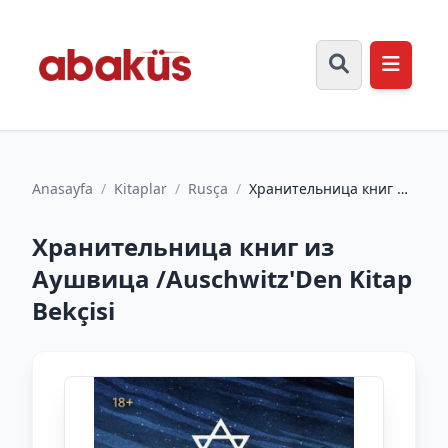
Anasayfa
/
Kitaplar
/
Rusça
/
Хранительница книг из
Аушвица
/Auschwitz'Den Kitap
Хранительница книг из
Bekçisi
Аушвица /Auschwitz'Den Kitap
Bekçisi