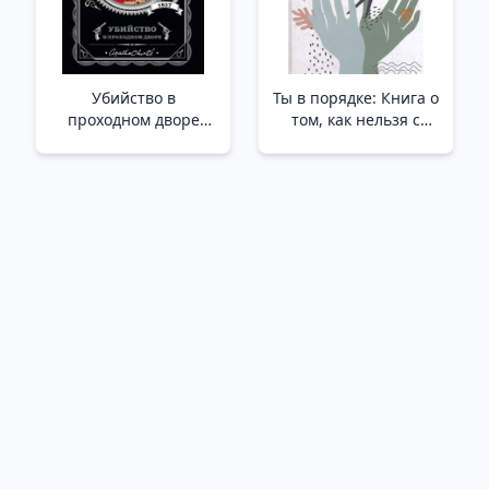
Убийство в
Ты в порядке: Книга о
проходном дворе
том, как нельзя с
/Bahçedeki Cinayet
собой и не надо с
другими /İyi Misin:
Kendinle Ve
Başkalarıyla Birlikte
Olmamayı Anlatan Bir
Kitap