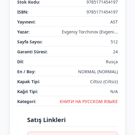
Stok Kodu:
9785171454197
ISBN:
9785171454197
Yayınevi:
AST
Yazar:
Evgeniy Torchinov (Evgeni...
Sayfa Sayısı:
512
Garanti Süresi:
24
Dil:
Rusça
En / Boy:
NORMAL (NORMAL)
Kapak Tipi:
Ciltsiz (Ciltsiz)
Kağıt Tipi:
N/A
Kategori:
КНИГИ НА РУССКОМ ЯЗЫКЕ
Satış Linkleri