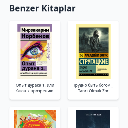
Benzer Kitaplar
Опыт дурака 1, или
Трудно быть богом _
Ключ к прозрению.
Tanrı Olmak Zor
Как избавиться от
очков /Aptalın
Deneyimi 1 Veya
İçgörünün Anahtarı.
Gözlüklerden Nasıl
Kurtulurum