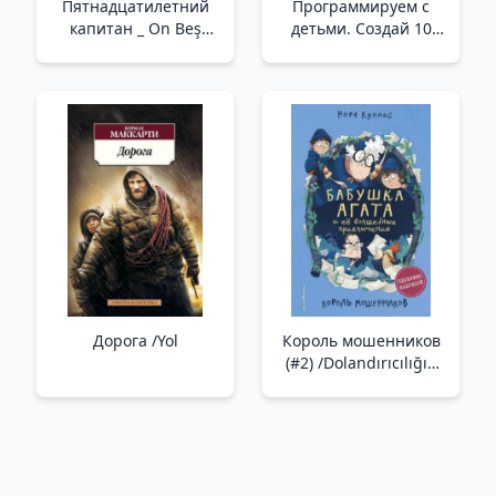
Пятнадцатилетний
Программируем с
капитан _ On Beş
детьми. Создай 10
Yaşında Kaptan
веселых игр на
Scratch /Çocuklarla
Programlama.
Scratch'İ Kullanarak 10
Eğlenceli Oyun
Oluşturun
Дорога /Yol
Король мошенников
(#2) /Dolandırıcılığın
Kralı (#2)