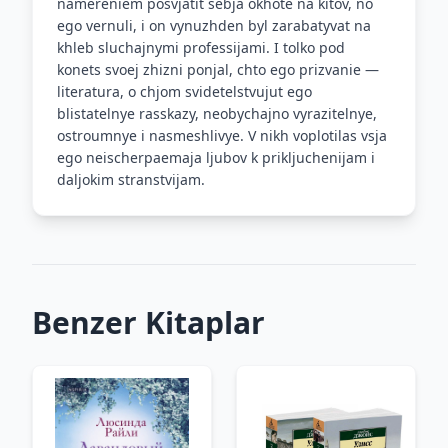
namereniem posvjatit sebja okhote na kitov, no
ego vernuli, i on vynuzhden byl zarabatyvat na
khleb sluchajnymi professijami. I tolko pod
konets svoej zhizni ponjal, chto ego prizvanie —
literatura, o chjom svidetelstvujut ego
blistatelnye rasskazy, neobychajno vyrazitelnye,
ostroumnye i nasmeshlivye. V nikh voplotilas vsja
ego neischerpaemaja ljubov k prikljuchenijam i
daljokim stranstvijam.
Benzer Kitaplar