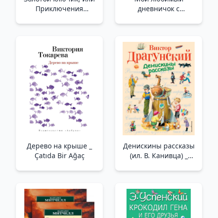
Приключения
дневничок с
Буратино _ Altın
наклейками. Я и мои
Anahtar Veya Macera
друзья_ Çıkartmalarla
Pinokyo
En Sevdiğim
Günlüğüm. Ben Ve
Arkadaşlarım (Yeni)
Дерево на крыше _
Денискины рассказы
Çatıda Bir Ağaç
(ил. В. Канивца) _
Deniskin Hikayeleri (Ill
V. Kanivtsa)