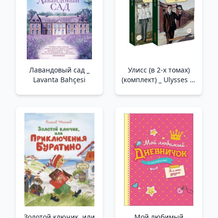
Лавандовый сад _
Улисс (в 2-х томах)
Lavanta Bahçesi
(комплект) _ Ulysses (2
Cilt Halinde) (Set)
Золотой ключик, или
Мой любимый