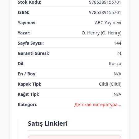
Stok Kodu:
9785389155701
ISBN:
9785389155701
Yayınevi:
ABC Yayınevi
Yazar:
O. Henry (O. Henry)
Sayfa Sayısı:
144
Garanti Süresi:
24
Dil:
Rusça
En / Boy:
N/A
Kapak Tipi:
Ciltli (Ciltli)
Kağıt Tipi:
N/A
Kategori:
Детская литератураㅤㅤㅤ...
Satış Linkleri