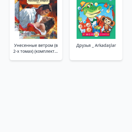
Унесенные ветром (в
Друзья _ Arkadaşlar
2-х томах) (комплект) _
Rüzgar Tarafından
Yapılır (2 Cilt
Cinsinden) (Set)