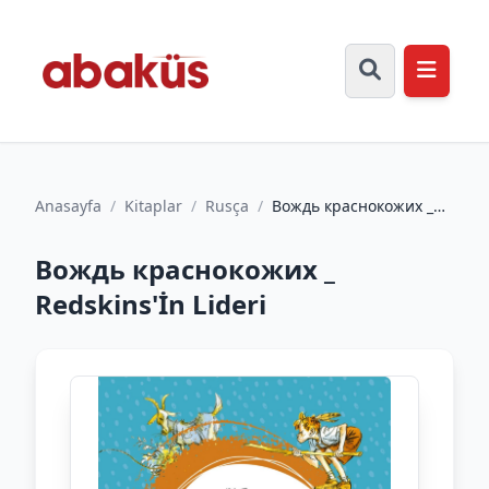
Anasayfa
/
Kitaplar
/
Rusça
/
Вождь краснокожих _
Redskins'İn Lideri
Вождь краснокожих _
Redskins'İn Lideri