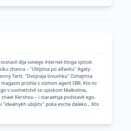
sostavil dlja svoego internet-bloga spisok
iku zhanra – "Ubijstva po alfavitu" Agaty
 Donny Tartt, "Dvojnaja lovushka" Dzhejmsa
 magazin prishla s vizitom agent FBR. Kto-to
rogo v sootvetstvii so spiskom Malkolma,
 znaet Kershou – i staraetsja podstavit ego.
 "idealnykh ubijstv" poka esche daleko... Kto