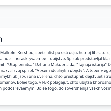
)
alkolm Kershou, spetsialist po ostrosjuzhetnoj literature, 
alnoe – neraskryvaemoe – ubijstvo. Spisok predstavljal klass
smit, "Utoplennitsa" Dzhona Makdonalda, "Tajnaja istorija"
nazval svoj spisok "Vosem idealnykh ubijstv". A teper v ego
imykh ubijstv, i ona uverena, chto prestupnik dejstvuet st
romanov. Bolee togo, v FBR polagajut, chto ubijtsa khorosho
vnym podozrevaemym. Bolee togo, do sovershenija vsekh vosmi