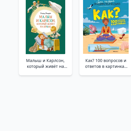
Ve Beş Yabancı
Hayatımı Kurta
Малыш и Карлсон,
Как? 100 вопросов и
который живёт на
ответов в картинках
крыше _ Çatıda
/Nasıl? Resimlerle 100
Yaşayan Çocuk Ve
Soru Ve Cevap
Carlson