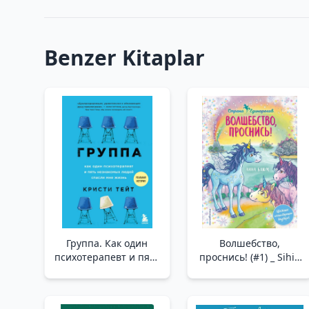
Benzer Kitaplar
Группа. Как один
Волшебство,
психотерапевт и пять
проснись! (#1) _ Sihir,
незнакомых людей
Uyan! (#1)
спасли мне жизнь _
Grup. Bir Psikoterapist