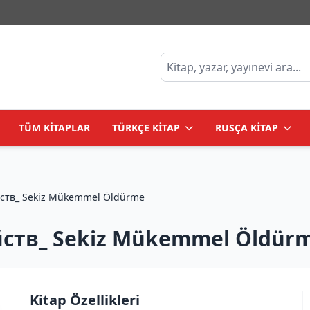
TÜM KİTAPLAR
TÜRKÇE KİTAP
RUSÇA KİTAP
ств_ Sekiz Mükemmel Öldürme
ств_ Sekiz Mükemmel Öldür
Kitap Özellikleri