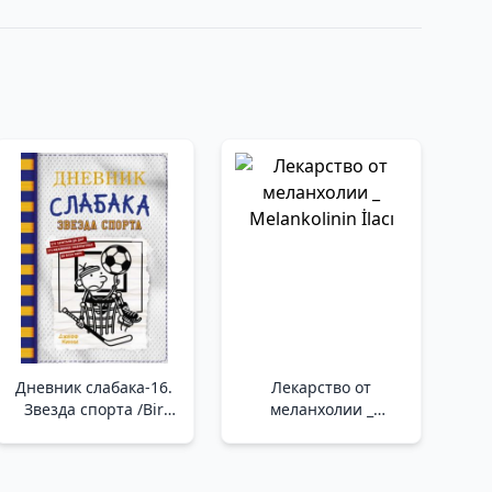
Дневник слабака-16.
Лекарство от
Звезда спорта /Bir
меланхолии _
Wimpy Kid-16'Nın
Melankolinin İlacı
Günlüğü. Spor Yıldızı