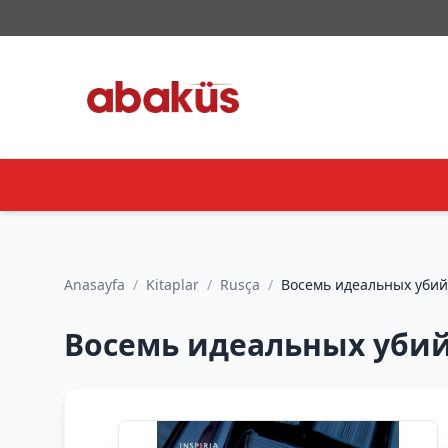
Anasayfa
/
Kitaplar
/
Rusça
/
Восемь идеальных убий
Восемь идеальных убий