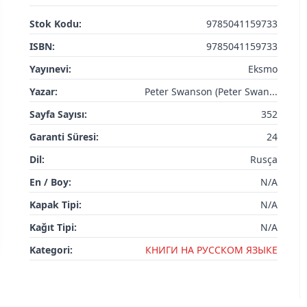
Stok Kodu:
9785041159733
ISBN:
9785041159733
Yayınevi:
Eksmo
Yazar:
Peter Swanson (Peter Swan...
Sayfa Sayısı:
352
Garanti Süresi:
24
Dil:
Rusça
En / Boy:
N/A
Kapak Tipi:
N/A
Kağıt Tipi:
N/A
Kategori:
КНИГИ НА РУССКОМ ЯЗЫКЕ