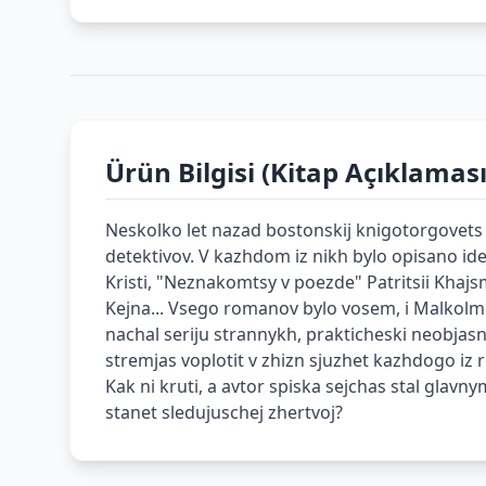
Ürün Bilgisi (Kitap Açıklaması
Neskolko let nazad bostonskij knigotorgovets M
detektivov. V kazhdom iz nikh bylo opisano ide
Kristi, "Neznakomtsy v poezde" Patritsii Khaj
Kejna... Vsego romanov bylo vosem, i Malkolm 
nachal seriju strannykh, prakticheski neobjasn
stremjas voplotit v zhizn sjuzhet kazhdogo iz 
Kak ni kruti, a avtor spiska sejchas stal gla
stanet sledujuschej zhertvoj?