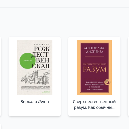
Зеркало /Ayna
Сверхъестественный
разум. Как обычные
люди делают
невозможное с
помощью силы